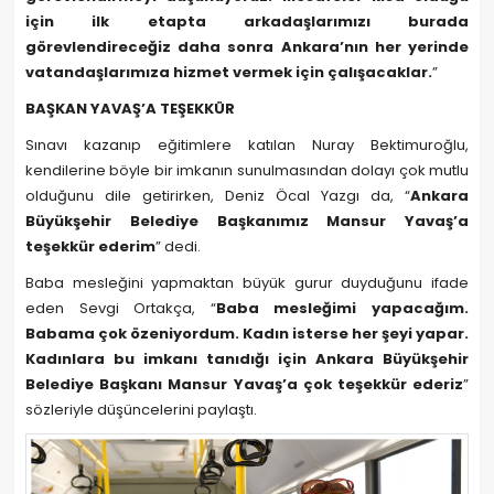
için ilk etapta arkadaşlarımızı burada
görevlendireceğiz daha sonra Ankara’nın her yerinde
vatandaşlarımıza hizmet vermek için çalışacaklar.
”
BAŞKAN YAVAŞ’A TEŞEKKÜR
Sınavı kazanıp eğitimlere katılan Nuray Bektimuroğlu,
kendilerine böyle bir imkanın sunulmasından dolayı çok mutlu
olduğunu dile getirirken, Deniz Öcal Yazgı da, “
Ankara
Büyükşehir Belediye Başkanımız Mansur Yavaş’a
teşekkür ederim
” dedi.
Baba mesleğini yapmaktan büyük gurur duyduğunu ifade
eden Sevgi Ortakça, “
Baba mesleğimi yapacağım.
Babama çok özeniyordum. Kadın isterse her şeyi yapar.
Kadınlara bu imkanı tanıdığı için Ankara Büyükşehir
Belediye Başkanı Mansur Yavaş’a çok teşekkür ederiz
”
sözleriyle düşüncelerini paylaştı.