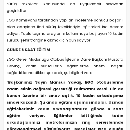
sürüş teknikleri konusunda da uygulamalı sınavdan
geçirildiler.
EGO Komisyonu tarafından yapılan inceleme sonucu başarılı
olan adayların ileri sürüş teknikleriyle eğitimleri ise devam
ediyor. Toplu taşıma araçlarını kullanmaya başlayan 10 kadın
sürücü şehir trafiğine çıkmak için gün sayıyor.
GÜNDE 8 SAAT EĞİTİM
EGO Genel Müdürlüğü Otobüs İşletme Daire Başkanı Mustafa
Geyikçi, kadın sürücülerin eğitimlerde önemli başarı
sağladıklarına dikkat çekerek, şu bilgileri verdi:
“
Başkanımız Sayın Mansur Yavaş, EGO otobüslerine
kadın elinin değmesi gerektiği talimatını verdi. Biz de
bunun üzerine bir sınav açtık. 10 kadın arkadaşımız
sınavı kazandı. Şu anda eğitim aşamasındalar. Uzman
eğiticilerimiz kadın arkadaşlarımıza günde 8 saat
eğitim veriyor. Eğitimler bittiğinde kadın
arkadaşlarımızı metrolarımızın ring servislerinde
görevlendirmeyi düşünüyoruz. Mesafeler kısa olduğu