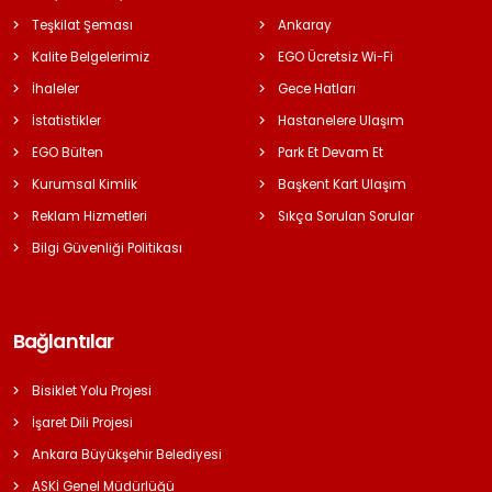
Teşkilat Şeması
Ankaray
Kalite Belgelerimiz
EGO Ücretsiz Wi-Fi
İhaleler
Gece Hatları
İstatistikler
Hastanelere Ulaşım
EGO Bülten
Park Et Devam Et
Kurumsal Kimlik
Başkent Kart Ulaşım
Reklam Hizmetleri
Sıkça Sorulan Sorular
Bilgi Güvenliği Politikası
Bağlantılar
Bisiklet Yolu Projesi
İşaret Dili Projesi
Ankara Büyükşehir Belediyesi
ASKİ Genel Müdürlüğü