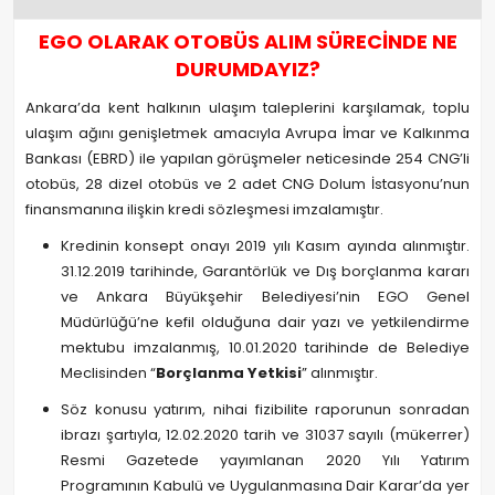
EGO OLARAK OTOBÜS ALIM SÜRECİNDE NE
DURUMDAYIZ?
Ankara’da kent halkının ulaşım taleplerini karşılamak, toplu
ulaşım ağını genişletmek amacıyla Avrupa İmar ve Kalkınma
Bankası (EBRD) ile yapılan görüşmeler neticesinde 254 CNG’li
otobüs, 28 dizel otobüs ve 2 adet CNG Dolum İstasyonu’nun
finansmanına ilişkin kredi sözleşmesi imzalamıştır.
Kredinin konsept onayı 2019 yılı Kasım ayında alınmıştır.
31.12.2019 tarihinde, Garantörlük ve Dış borçlanma kararı
ve Ankara Büyükşehir Belediyesi’nin EGO Genel
Müdürlüğü’ne kefil olduğuna dair yazı ve yetkilendirme
mektubu imzalanmış, 10.01.2020 tarihinde de Belediye
Meclisinden “
Borçlanma Yetkisi
” alınmıştır.
Söz konusu yatırım, nihai fizibilite raporunun sonradan
ibrazı şartıyla, 12.02.2020 tarih ve 31037 sayılı (mükerrer)
Resmi Gazetede yayımlanan 2020 Yılı Yatırım
Programının Kabulü ve Uygulanmasına Dair Karar’da yer