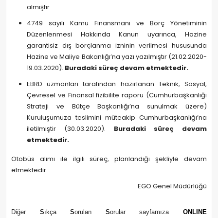
almıştır.
4749 sayılı Kamu Finansmanı ve Borç Yönetiminin
Düzenlenmesi Hakkında Kanun uyarınca, Hazine
garantisiz dış borçlanma izninin verilmesi hususunda
Hazine ve Maliye Bakanlığı’na yazı yazılmıştır (21.02.2020-
19.03.2020).
Buradaki süreç devam etmektedir.
EBRD uzmanları tarafından hazırlanan Teknik, Sosyal,
Çevresel ve Finansal fizibilite raporu (Cumhurbaşkanlığı
Strateji ve Bütçe Başkanlığı’na sunulmak üzere)
Kuruluşumuza teslimini müteakip Cumhurbaşkanlığı’na
iletilmiştir (30.03.2020).
Buradaki süreç devam
etmektedir.
Otobüs alımı ile ilgili süreç, planlandığı şekliyle devam
etmektedir.
EGO Genel Müdürlüğü
Diğer
S
ıkça
S
orulan
S
orular sayfamıza
ONLINE