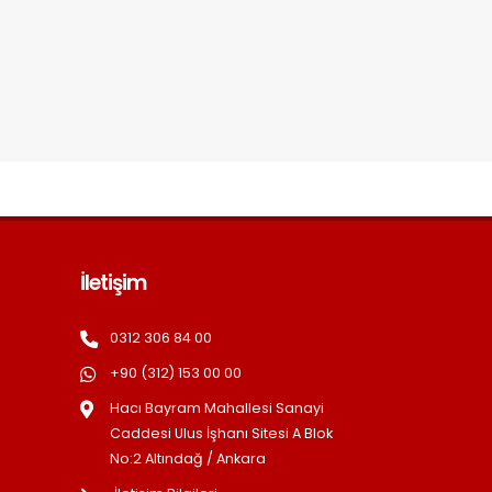
İletişim
0312 306 84 00
+90 (312) 153 00 00
Hacı Bayram Mahallesi Sanayi
Caddesi Ulus İşhanı Sitesi A Blok
No:2 Altındağ / Ankara