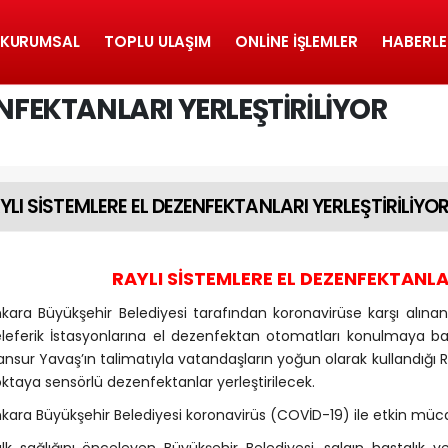
KURUMSAL
TOPLU ULAŞIM
ONLINE İŞLEMLER
HABERLE
ENFEKTANLARI YERLEŞTİRİLİYOR
YLI SİSTEMLERE EL DEZENFEKTANLARI YERLEŞTİRİLİYO
RAYLI SİSTEMLERE EL DEZENFEKTANLA
kara Büyükşehir Belediyesi tarafından koronavirüse karşı alı
leferik İstasyonlarına el dezenfektan otomatları konulmaya ba
nsur Yavaş’ın talimatıyla vatandaşların yoğun olarak kullandığı R
ktaya sensörlü dezenfektanlar yerleştirilecek.
kara Büyükşehir Belediyesi koronavirüs (COVİD-19) ile etkin mü