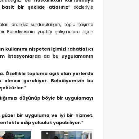
ereceğiz, bu hastalıktan kurtulmaya
basit bir şekilde atlatırız
” sözleriyle
arı aralıksız sürdürülürken, toplu taşıma
r Belediyesinin yaptığı çalışmalara ilişkin
ın kullanımı nispeten içimizi rahatlatıcı
 tüm istasyonlarda da bu uygulamanın
a. Özellikle topluma açık olan yerlerde
de olması gerekiyor. Belediyemizin bu
eşekkürler.
”
lığımızı düşünüp böyle bir uygulamayı
üzel bir uygulama ve iyi bir hizmet.
enfekte edip yolculuk yapabiliyor.
”