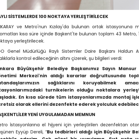
AYLI SİSTEMLERDE 100 NOKTAYA YERLEŞTİRİLECEK
KARAY ve Metro'nun Kızılay'da bulunan ortak istasyonuna m
omatları kısa süre içinde Başkent'te bulunan toplam 43 Metro, 
ktaya yerleştirilecek.
O Genel Müdürlüğü Raylı Sistemler Daire Başkanı Haldun Ayd
alıklarla kontrol edileceğinin altını çizerek, şu bilgileri verdi:
nkara Büyükşehir Belediye Başkanımız Sayın Mansur Ya
önetimi Merkezi'nin aldığı kararlar doğrultusunda topl
atandaşlarımızın sağlıklarını koruyabilmek ama
stasyonlarımızdaki turnikelerin olduğu noktalara yerle
aşladık. En kısa sürede tüm istasyonlarımızda montaj iş
retsiz olarak ellerini dezenfekte ederek yolculuk edebile
AŞKENTLİLER YENİ UYGULAMADAN MEMNUN
tro İstasyonlarına el hijyeni için yerleştirilen dezenfektan o
şünen Eyyüp Dereli, “
Bu tedbirleri aldığı için Büyükşehir 