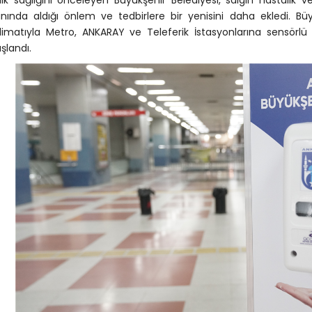
lk sağlığını önceleyen Büyükşehir Belediyesi, salgın hastalık ve
nında aldığı önlem ve tedbirlere bir yenisini daha ekledi. Bü
limatıyla Metro, ANKARAY ve Teleferik İstasyonlarına sensörlü
aşlandı.