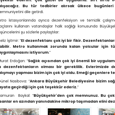
eşekkür ederim. Çok güzel bir uygulama. Sırt sırta v
alışacağız. Bu tür tedbirler alırsak ülkece bugünleri 
mnuniyetini dile getirdi.
tro İstasyonlarında ayrıca dezenfeksiyon ve temizlik çalışmal
açlarını kullanan vatandaşlar halk sağlığı konusunda Büyükşehi
şüncelerini şu sözlerle paylaştılar:
eliz İşitmir: “
El dezenfektanı çok iyi bir fikir. Dezenfektanlar
labilir. Metro kullanmak zorunda kalan yolcular için
aygınlaşmasını istiyorum
.”
urat Erdoğan: “
Sağlık açısından çok iyi önemli bir uygulam
u dezenfektanların olması bir gereklilik. Evlerimizde 
lışmayı yapması bizim için çok iyi oldu. Emeği geçenlere t
ünel Nasibova: “
Ankara Büyükşehir Belediyesine bizim sağ
yata geçirdiği için çok teşekkür ederiz.
”
Kamuran Baykal: “
Büyükşehir'den çok memnunuz. Bu çok g
sanlar en azından yanındakine mikrop taşımadan elini dez