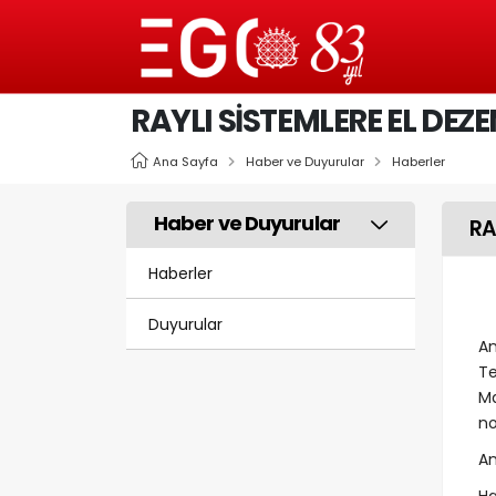
RAYLI SİSTEMLERE EL DEZ
Ana Sayfa
Haber ve Duyurular
Haberler
Haber ve Duyurular
RA
Haberler
Duyurular
An
Te
Ma
no
An