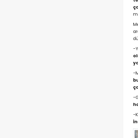
t
ç
me
Me
ar
dü
-Y
o
y
-M
b
ça
-G
ha
-
İn