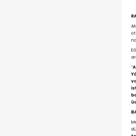
R
AN
ot
no
EG
ar
“
A
Y
v
i
b
üc
B
Me
dü