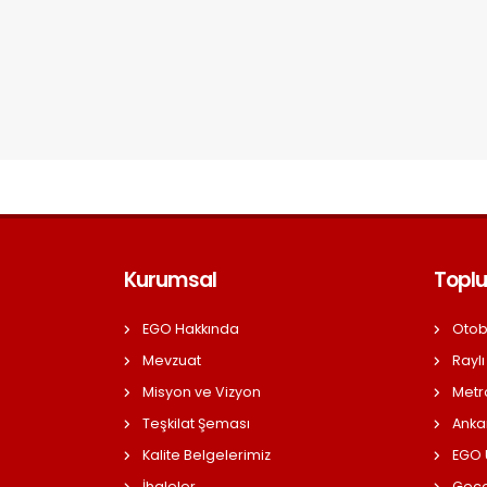
Kurumsal
Toplu
EGO Hakkında
Otob
Mevzuat
Raylı
Misyon ve Vizyon
Metr
Teşkilat Şeması
Anka
Kalite Belgelerimiz
EGO Ü
İhaleler
Gece