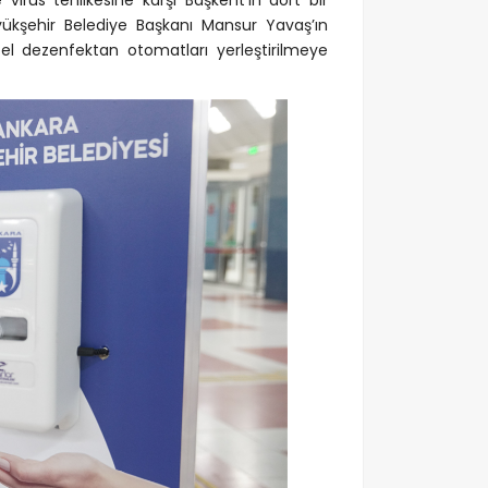
 virüs tehlikesine karşı Başkent'in dört bir
yükşehir Belediye Başkanı Mansur Yavaş’ın
 el dezenfektan otomatları yerleştirilmeye