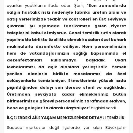
uyarıları yaptıklarını ifade eden Şanlı, “
Son zamanlarda
salgın hastalık riski nedeniyle fabrika üretim alanı ve
satış yerlerimizde tedbir ve kontrolleri en üst seviyeye
çıkardık. Şu aşamada fabrikamıza gelen ziyaret
taleplerini kabul etmiyoruz. Genel temizlik rutin olarak
yapılmakla birlikte özellikle ekmek kasaları özel buharlı
makinalarla dezenfekte ediliyor. Hem personelimizin
hem de vatandaşlarımızın sağlığı kapsamında el
dezenfektanları kullanmaya başladık. Uyarı
levhalarımızı da açık alanlara yerleştirdik. Yemek
yenilen alanlarla birlikte masalarımız da özel
solüsyonlarla temizleniyor. Ekmeklerimiz yüksek ısıda
pişirildiğinden dolayı son derece steril ve sağlıklıdır.
Üretimden sevkiyata kadar ekmeklerimiz bütün
birimlerimizde görevli personelimiz tarafından eldiven,
bone ve galoşlar takılarak ulaştırılıyor
” bilgisini verdi.
İLÇELERDEKİ AİLE YAŞAM MERKEZLERİNDE DETAYLI TEMİZLİK
Sadece merkezler değil ilçelerde yer alan Büyükşehir