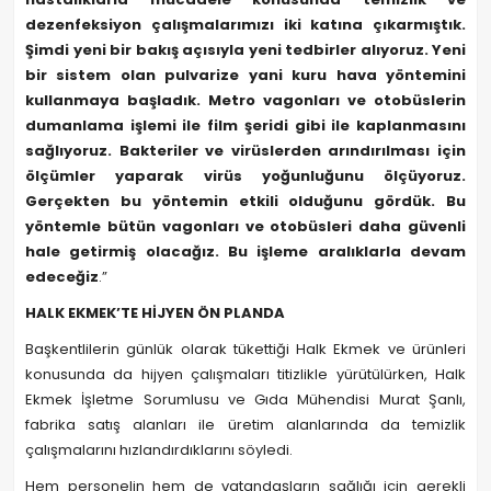
dezenfeksiyon çalışmalarımızı iki katına çıkarmıştık.
Şimdi yeni bir bakış açısıyla yeni tedbirler alıyoruz. Yeni
bir sistem olan pulvarize yani kuru hava yöntemini
kullanmaya başladık. Metro vagonları ve otobüslerin
dumanlama işlemi ile film şeridi gibi ile kaplanmasını
sağlıyoruz. Bakteriler ve virüslerden arındırılması için
ölçümler yaparak virüs yoğunluğunu ölçüyoruz.
Gerçekten bu yöntemin etkili olduğunu gördük. Bu
yöntemle bütün vagonları ve otobüsleri daha güvenli
hale getirmiş olacağız. Bu işleme aralıklarla devam
edeceğiz
.”
HALK EKMEK’TE HİJYEN ÖN PLANDA
Başkentlilerin günlük olarak tükettiği Halk Ekmek ve ürünleri
konusunda da hijyen çalışmaları titizlikle yürütülürken, Halk
Ekmek İşletme Sorumlusu ve Gıda Mühendisi Murat Şanlı,
fabrika satış alanları ile üretim alanlarında da temizlik
çalışmalarını hızlandırdıklarını söyledi.
Hem personelin hem de vatandaşların sağlığı için gerekli