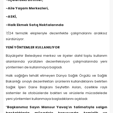
-Aile Yaşam Merkezleri,
-ASKİ,
-Halk Ekmek Satış Noktalarında
7/24 temizlik ekipleriyle dezenfekte çalışmalarını aralıksız
sürdürüyor.
YENİ YÖNTEMLER KULLANILIYOR
Büyükşehir Belediyesi merkez ve ilçeler dahil toplu kullanım
alanlarında yürütülen dezenfeksiyon çalışmalarında yeni
yöntemleri de kullanmaya başladı.
Halk sağlığını tehdit etmeyen Dünya Sağlık Örgütü ve Sağlık
Bakanlığı onaylı dezenfektan ürünlerini kullandıklarını belirten
Sağlık İşleri Daire Başkanı Seyfettin Aslan, özellikle raylı
sistemler ile otobüslerde bakteri ve virüslerle mücadelede
yeni yöntemleri kullanmaya başladıklarını açıkladı:
“
Başkanımız Sayın Mansur Yavaş’ın talimatıyla salgın
hastalıklarla mücadele konusunda temizlik ve