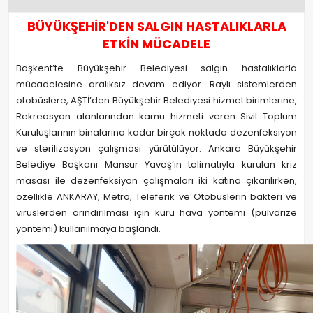
BÜYÜKŞEHİR'DEN SALGIN HASTALIKLARLA
ETKİN MÜCADELE
Başkent’te Büyükşehir Belediyesi salgın hastalıklarla
mücadelesine aralıksız devam ediyor. Raylı sistemlerden
otobüslere, AŞTİ’den Büyükşehir Belediyesi hizmet birimlerine,
Rekreasyon alanlarından kamu hizmeti veren Sivil Toplum
Kuruluşlarının binalarına kadar birçok noktada dezenfeksiyon
ve sterilizasyon çalışması yürütülüyor. Ankara Büyükşehir
Belediye Başkanı Mansur Yavaş’ın talimatıyla kurulan kriz
masası ile dezenfeksiyon çalışmaları iki katına çıkarılırken,
özellikle ANKARAY, Metro, Teleferik ve Otobüslerin bakteri ve
virüslerden arındırılması için kuru hava yöntemi (pulvarize
yöntemi) kullanılmaya başlandı.