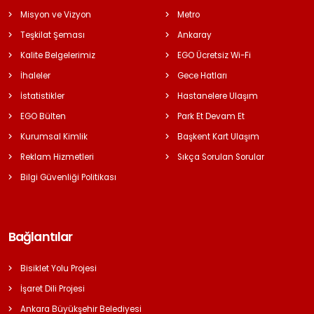
Misyon ve Vizyon
Metro
Teşkilat Şeması
Ankaray
Kalite Belgelerimiz
EGO Ücretsiz Wi-Fi
İhaleler
Gece Hatları
İstatistikler
Hastanelere Ulaşım
EGO Bülten
Park Et Devam Et
Kurumsal Kimlik
Başkent Kart Ulaşım
Reklam Hizmetleri
Sıkça Sorulan Sorular
Bilgi Güvenliği Politikası
Bağlantılar
Bisiklet Yolu Projesi
İşaret Dili Projesi
Ankara Büyükşehir Belediyesi