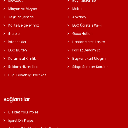
Mevzuat
Raylı Sistemler
Misyon ve Vizyon
Metro
Teşkilat Şeması
Ankaray
Kalite Belgelerimiz
EGO Ücretsiz Wi-Fi
İhaleler
Gece Hatları
İstatistikler
Hastanelere Ulaşım
EGO Bülten
Park Et Devam Et
Kurumsal Kimlik
Başkent Kart Ulaşım
Reklam Hizmetleri
Sıkça Sorulan Sorular
Bilgi Güvenliği Politikası
Bağlantılar
Bisiklet Yolu Projesi
İşaret Dili Projesi