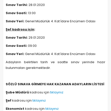
Sınav Tarihi:
28.01.2020
Sınav Saati:
13:00
Sınav Yeri:
Genel Müdürlük 4. Kat İdare Encümen Odası
Şef kadrosu için
:
Sınav Tarihi:
29.01.2020
Sınav Saati:
09:00
Sınav Yeri:
Genel Müdürlük 4. Kat İdare Encümen Odası
Adayların belirtilen tarih ve saatte sınav yerinde hazır
bulunmaları gerekmektedir.
SÖZLÜ SINAVA GİRMEYE HAK KAZANAN ADAYLARIN LİSTESİ
Şube Müdürü
kadrosu için
tıklayınız
Şef
kadrosu için
tıklayınız
Ekonomist
kadrosu için
tıklayınız