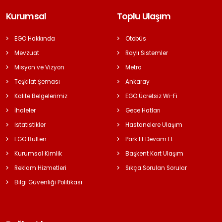
Kurumsal
Toplu Ulaşım
EGO Hakkında
Otobüs
Mevzuat
Raylı Sistemler
Misyon ve Vizyon
Metro
Teşkilat Şeması
Ankaray
Kalite Belgelerimiz
EGO Ücretsiz Wi-Fi
İhaleler
Gece Hatları
İstatistikler
Hastanelere Ulaşım
EGO Bülten
Park Et Devam Et
Kurumsal Kimlik
Başkent Kart Ulaşım
Reklam Hizmetleri
Sıkça Sorulan Sorular
Bilgi Güvenliği Politikası