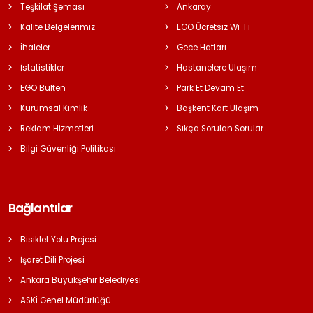
Teşkilat Şeması
Ankaray
Kalite Belgelerimiz
EGO Ücretsiz Wi-Fi
İhaleler
Gece Hatları
İstatistikler
Hastanelere Ulaşım
EGO Bülten
Park Et Devam Et
Kurumsal Kimlik
Başkent Kart Ulaşım
Reklam Hizmetleri
Sıkça Sorulan Sorular
Bilgi Güvenliği Politikası
Bağlantılar
Bisiklet Yolu Projesi
İşaret Dili Projesi
Ankara Büyükşehir Belediyesi
ASKİ Genel Müdürlüğü