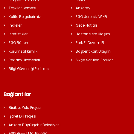
Teşkilat Şeması
Ankaray
Kalite Belgelerimiz
EGO Ücretsiz Wi-Fi
İhaleler
Gece Hatları
İstatistikler
Hastanelere Ulaşım
EGO Bülten
Park Et Devam Et
Kurumsal Kimlik
Başkent Kart Ulaşım
Reklam Hizmetleri
Sıkça Sorulan Sorular
Bilgi Güvenliği Politikası
Bağlantılar
Bisiklet Yolu Projesi
İşaret Dili Projesi
Ankara Büyükşehir Belediyesi
ASKİ Genel Müdürlüğü