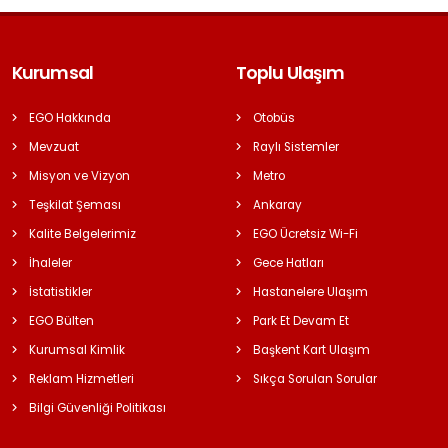
Kurumsal
Toplu Ulaşım
EGO Hakkında
Otobüs
Mevzuat
Raylı Sistemler
Misyon ve Vizyon
Metro
Teşkilat Şeması
Ankaray
Kalite Belgelerimiz
EGO Ücretsiz Wi-Fi
İhaleler
Gece Hatları
İstatistikler
Hastanelere Ulaşım
EGO Bülten
Park Et Devam Et
Kurumsal Kimlik
Başkent Kart Ulaşım
Reklam Hizmetleri
Sıkça Sorulan Sorular
Bilgi Güvenliği Politikası