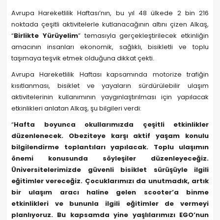
Avrupa Hareketlilik Haftası’nın, bu yıl 48 ülkede 2 bin 216
noktada çeşitli aktivitelerle kutlanacağının altını çizen Alkaş,
“
Birlikte Yürüyelim
” temasıyla gerçekleştirilecek etkinliğin
amacının insanları ekonomik, sağlıklı, bisikletli ve toplu
taşımaya teşvik etmek olduğuna dikkat çekti.
Avrupa Hareketlilik Haftası kapsamında motorize trafiğin
kısıtlanması, bisiklet ve yayaların sürdürülebilir ulaşım
aktivitelerinin kullanımının yaygınlaştırılması için yapılacak
etkinlikleri anlatan Alkaş, şu bilgileri verdi:
“
Hafta boyunca okullarımızda çeşitli etkinlikler
düzenlenecek. Obeziteye karşı aktif yaşam konulu
bilgilendirme toplantıları yapılacak. Toplu ulaşımın
önemi konusunda söyleşiler düzenleyeceğiz.
Üniversitelerimizde güvenli bisiklet sürüşüyle ilgili
eğitimler vereceğiz. Çocuklarımızı da unutmadık, artık
bir ulaşım aracı haline gelen scooter’a binme
etkinlikleri ve bununla ilgili eğitimler de vermeyi
planlıyoruz. Bu kapsamda yine yaşlılarımızı EGO’nun