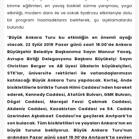
binme eğitimleri, en yavaş bisiklet sürme yarışması, yoga
etkinliği, modern dans ile ve sokak tiyatrosu etkinleriyle dolu
bir program hazırladıklarını belirterek, şu açıklamalarda
bulundu:
“
Büyük Ankara Turu bu etkinliğin en önemli ayağı
olacak. 22 Eylül 2019 Pazar günü saat 18.00’de Ankara
Büyükşehir Belediye Başkanımız Sayın Mansur Yavaş,
Avrupa Birliği Delegasyonu Başkanı Büyükelçi Sayın
Christian Berger ve AB üyesi ülkelerin büyükelçileri,
STK’lar, üniversite rektörleri ile vatandaşlarımızın
katılacağı Büyük Ankara Turu yapılacak. Kortej, önde
bisikletlilerle birlikte Tunalı Hilmi Caddesi’nden hareket
ederek, Kennedy Caddesi, Atatürk Bulvarı, GMK Bulvarı,
Dögol Caddesi, Mareşal Fevzi Çakmak Caddesi,
Akdeniz Caddesi, Kazakistan Caddesi ve 54. Cadde
üzerinden Aşkabaat Caddesi’ne geçilerek Anıtpark’ta
son bulacak. Tüm bisikletlileri ve yayaları Ankara’nın en
büyük turuna bekliyoruz. Büyük Ankara Turu’nun
ardından Pazar günü saat 19.30’da Anıtpark’ta sevilen