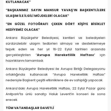
KUTLANACAK”
“BAŞKANIMIZ SAYIN MANSUR YAVAŞ’IN BAŞKENTLİLERE
ULAŞIM İLE İLGİLİ MÜJDELERİ OLACAK”
“EN GÜZEL FOTOĞRAFI ÇEKEN DÖRT KİŞİYE BİSİKLET
HEDİYEMİZ OLACAK”
Ankara Büyükşehir Belediyesi, kentleri ve belediyeleri
sürdürülebilir ulaşım tedbirleri almaya ve desteklemeye
teşvik eden ve her yıl 16-22 Eylül tarihleri arasında
gerçekleştirilen “
Avrupa Hareketlilik Haftası
” için
hazırlıklarını tamamladı.
Ankara Büyükşehir Belediyesi ile Avrupa Birliği Delegasyonu
ortaklığında kutlanacak “Avrupa Hareketlilik Haftası”
nedeniyle Başkent çeşitli etkinliklere de ev sahipliği yapacak.
Ankara’daki Avrupa Hareketlilik Haftası, 22 Eylül Pazar günü
Anıtpark’ta ünlü sanatçı Haluk Levent’in konseri ile sona
erecek.
TÜM VATANDAŞLAR DAVETLİ