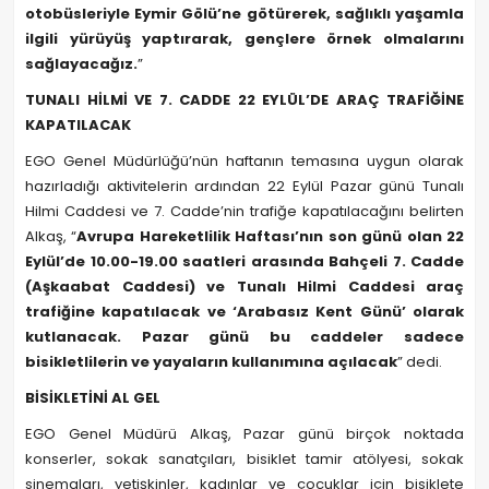
otobüsleriyle Eymir Gölü’ne götürerek, sağlıklı yaşamla
ilgili yürüyüş yaptırarak, gençlere örnek olmalarını
sağlayacağız.
”
TUNALI HİLMİ VE 7. CADDE 22 EYLÜL’DE ARAÇ TRAFİĞİNE
KAPATILACAK
EGO Genel Müdürlüğü’nün haftanın temasına uygun olarak
hazırladığı aktivitelerin ardından 22 Eylül Pazar günü Tunalı
Hilmi Caddesi ve 7. Cadde’nin trafiğe kapatılacağını belirten
Alkaş, “
Avrupa Hareketlilik Haftası’nın son günü olan 22
Eylül’de 10.00-19.00 saatleri arasında Bahçeli 7. Cadde
(Aşkaabat Caddesi) ve Tunalı Hilmi Caddesi araç
trafiğine kapatılacak ve ‘Arabasız Kent Günü’ olarak
kutlanacak. Pazar günü bu caddeler sadece
bisikletlilerin ve yayaların kullanımına açılacak
” dedi.
BİSİKLETİNİ AL GEL
EGO Genel Müdürü Alkaş, Pazar günü birçok noktada
konserler, sokak sanatçıları, bisiklet tamir atölyesi, sokak
sinemaları, yetişkinler, kadınlar ve çocuklar için bisiklete