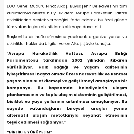
EGO Genel Müdürü Nihat Alkaş, Büyükşehir Belediyesinin tüm
kurumlarıyla birlikte bu yıl ilk defa Avrupa Hareketlilik Haftası
etkinliklerine destek vereceğini ifade ederek, bu özel günde
tüm vatandaşları etkinliklere katılmaya davet etti.
Başkent’te bir hafta süresince yapılacak organizasyonlar ve
etkinlikler hakkında bilgiler veren Alkaş, şöyle konuştu:
“
Avrupa Haraketlilik Haftası, Avrupa Birliği
Parlamentosu tarafından 2002 yılından itibaren
yürütülüyor. Halk sağlığı ve yaşam kalitesinin
iyileştirilmesi başta olmak üzere hareketlilik ve kentsel
yaşam alanını etkilemeyi ve geliştirmeyi amaçlayan bir
kampanya. Bu kapsamda belediyelerin ulaşım
planlamasının ve toplu ulaşım sisteminin geliştirilmesi,
bisiklet ve yaya yollarının artırılması amaçlanıyor. Bu
sayede vatandaşların bireysel araçlar yerine
alternatif ulaşım metotlarıyla seyahat etmesinin
teşvik edilmesi sağlanıyor.
”
“BİRLİKTE YÜRÜYELİM”