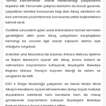
“İsimsiz Kahramanlar” olarak nitelendirdiği çalışanlarına
teşekkür etti. Personelin çalışma alanlarını da bizzat gezerek,
yaşadıkları sıkıntılar konusunda bilgi alan Alkaş, sıkıntıların en
kısa zamanda çözümlenmesi konusunda yetkili başkanlıklara
talimat verdi.
Özellikle sürücülerin güler yüzle Ankaralılara hizmet vermeleri
gerektiğinin altını çizen Alkaş, çalışanların karşılaştıkları
herhangi bir sorunla ilgili olarak kapısının daima açık
olduğunu vurguladı.
Ardından yine Macunköy’de bulunan Ankara Metrosu İşletme
ve Bakım Merkezi’ni ziyaret etti. Alkaş, Anons Sistemi ile
vatmanların bayramlarını kutlayarak, Büyükşehir Belediye
Başkanı Mansur Yavaş’ın bayram tebriği ile selam ve
sevgilerini de iletti.
EGO II. Bölge Müdürlüğü çalışanları da Genel Müdür Nihat
Alkaş'ın kendilerini ziyaret etmelerinden dolayı büyük mutluluk
duyduklarını belirterek hem kendisine hem de mesaj
göndererek bayramlarını kutlayan Büyükşehir Belediye
Başkanı Mansur Yavaş'a teşekkür ettiler.