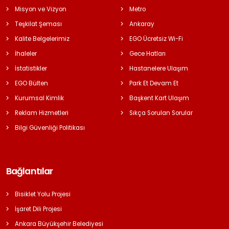
Misyon ve Vizyon
Metro
Teşkilat Şeması
Ankaray
Kalite Belgelerimiz
EGO Ücretsiz Wi-Fi
İhaleler
Gece Hatları
İstatistikler
Hastanelere Ulaşım
EGO Bülten
Park Et Devam Et
Kurumsal Kimlik
Başkent Kart Ulaşım
Reklam Hizmetleri
Sıkça Sorulan Sorular
Bilgi Güvenliği Politikası
Bağlantılar
Bisiklet Yolu Projesi
İşaret Dili Projesi
Ankara Büyükşehir Belediyesi