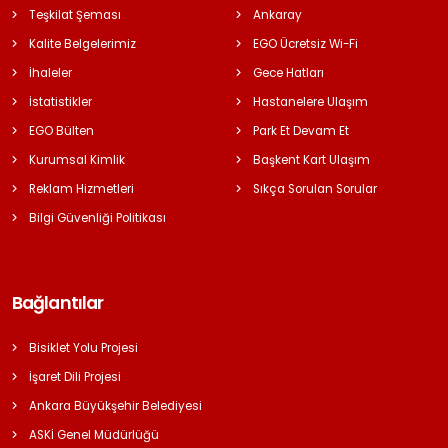
Teşkilat Şeması
Ankaray
Kalite Belgelerimiz
EGO Ücretsiz Wi-Fi
İhaleler
Gece Hatları
İstatistikler
Hastanelere Ulaşım
EGO Bülten
Park Et Devam Et
Kurumsal Kimlik
Başkent Kart Ulaşım
Reklam Hizmetleri
Sıkça Sorulan Sorular
Bilgi Güvenliği Politikası
Bağlantılar
Bisiklet Yolu Projesi
İşaret Dili Projesi
Ankara Büyükşehir Belediyesi
ASKİ Genel Müdürlüğü