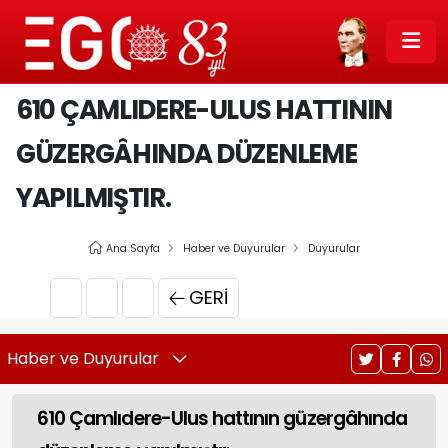
610 ÇAMLIDERE-ULUS HATTININ
GÜZERGÂHINDA DÜZENLEME
YAPILMIŞTIR.
Ana Sayfa
Haber ve Duyurular
Duyurular
GERI
Haber ve Duyurular
610 Çamlıdere-Ulus hattının güzergâhında