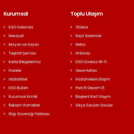
Kurumsal
Toplu Ulaşım
EGO Hakkında
Otobüs
Mevzuat
Raylı Sistemler
Misyon ve Vizyon
Metro
Teşkilat Şeması
Ankaray
Kalite Belgelerimiz
EGO Ücretsiz Wi-Fi
İhaleler
Gece Hatları
İstatistikler
Hastanelere Ulaşım
EGO Bülten
Park Et Devam Et
Kurumsal Kimlik
Başkent Kart Ulaşım
Reklam Hizmetleri
Sıkça Sorulan Sorular
Bilgi Güvenliği Politikası