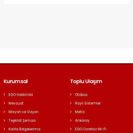
Kurumsal
Toplu Ulaşım
EGO Hakkında
Otobüs
Mevzuat
Raylı Sistemler
Misyon ve Vizyon
Metro
Teşkilat Şeması
Ankaray
Kalite Belgelerimiz
EGO Ücretsiz Wi-Fi