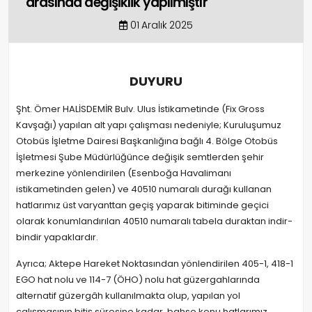
arasında değişiklik yapılmıştır
01 Aralık 2025
DUYURU
Şht. Ömer HALİSDEMİR Bulv. Ulus İstikametinde (Fix Gross
Kavşağı) yapılan alt yapı çalışması nedeniyle; Kuruluşumuz
Otobüs İşletme Dairesi Başkanlığına bağlı 4. Bölge Otobüs
İşletmesi Şube Müdürlüğünce değişik semtlerden şehir
merkezine yönlendirilen (Esenboğa Havalimanı
istikametinden gelen) ve 40510 numaralı durağı kullanan
hatlarımız üst varyanttan geçiş yaparak bitiminde geçici
olarak konumlandırılan 40510 numaralı tabela duraktan indir-
bindir yapaklardır.
Ayrıca; Aktepe Hareket Noktasından yönlendirilen 405-1, 418-1
EGO hat nolu ve 114-7 (ÖHO) nolu hat güzergahlarında
alternatif güzergâh kullanılmakta olup, yapılan yol
çalışmasının bitiş süresine kadar, bahse konu hatlarımız