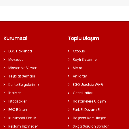
Kurumsal
Toplu Ulaşım
EGO Hakkında
Otobüs
Mevzuat
Raylı Sistemler
Misyon ve Vizyon
Metro
Teşkilat Şeması
Ankaray
Kalite Belgelerimiz
EGO Ücretsiz Wi-Fi
İhaleler
Gece Hatları
İstatistikler
Hastanelere Ulaşım
EGO Bülten
Park Et Devam Et
Kurumsal Kimlik
Başkent Kart Ulaşım
Reklam Hizmetleri
Sıkça Sorulan Sorular