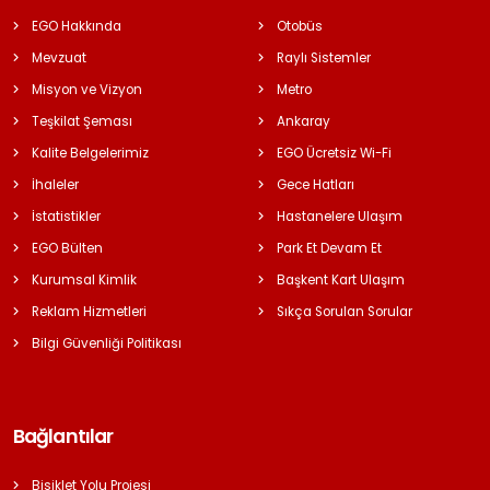
EGO Hakkında
Otobüs
Mevzuat
Raylı Sistemler
Misyon ve Vizyon
Metro
Teşkilat Şeması
Ankaray
Kalite Belgelerimiz
EGO Ücretsiz Wi-Fi
İhaleler
Gece Hatları
İstatistikler
Hastanelere Ulaşım
EGO Bülten
Park Et Devam Et
Kurumsal Kimlik
Başkent Kart Ulaşım
Reklam Hizmetleri
Sıkça Sorulan Sorular
Bilgi Güvenliği Politikası
Bağlantılar
Bisiklet Yolu Projesi