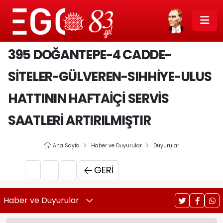
395 DOĞANTEPE-4 CADDE-
SITELER-GÜLVEREN-SIHHIYE-ULUS
HATTININ HAFTAIÇI SERVIS
SAATLERI ARTIRILMIŞTIR
Ana Sayfa
Haber ve Duyurular
Duyurular
GERI
Haber ve Duyurular