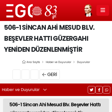
506-1 SINCAN AHI MESUD BLV.
BEŞEVLER HATTI GÜZERGAHI
YENIDEN DÜZENLENMIŞTIR
Ana Sayfa
Haber ve Duyurular
Duyurular
GERI
Haber ve Duyurular
506-1 Sincan Ahi Mesud Blv. Beşevler Hattı