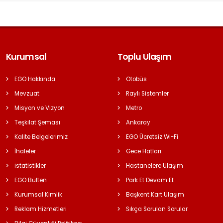
Kurumsal
Toplu Ulaşım
EGO Hakkında
Otobüs
Mevzuat
Raylı Sistemler
Misyon ve Vizyon
Metro
Teşkilat Şeması
Ankaray
Kalite Belgelerimiz
EGO Ücretsiz Wi-Fi
İhaleler
Gece Hatları
İstatistikler
Hastanelere Ulaşım
EGO Bülten
Park Et Devam Et
Kurumsal Kimlik
Başkent Kart Ulaşım
Reklam Hizmetleri
Sıkça Sorulan Sorular