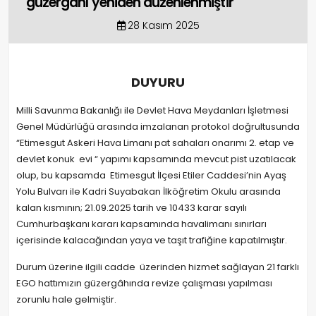
güzergahı yeniden düzenlenmiştir
28 Kasım 2025
DUYURU
Milli Savunma Bakanlığı ile Devlet Hava Meydanları İşletmesi
Genel Müdürlüğü arasında imzalanan protokol doğrultusunda
“Etimesgut Askeri Hava Limanı pat sahaları onarımı 2. etap ve
devlet konuk evi “ yapımı kapsamında mevcut pist uzatılacak
olup, bu kapsamda Etimesgut İlçesi Etiler Caddesi’nin Ayaş
Yolu Bulvarı ile Kadri Suyabakan İlköğretim Okulu arasında
kalan kısmının; 21.09.2025 tarih ve 10433 karar sayılı
Cumhurbaşkanı kararı kapsamında havalimanı sınırları
içerisinde kalacağından yaya ve taşıt trafiğine kapatılmıştır.
Durum üzerine ilgili cadde üzerinden hizmet sağlayan 21 farklı
EGO hattımızın güzergâhında revize çalışması yapılması
zorunlu hale gelmiştir.