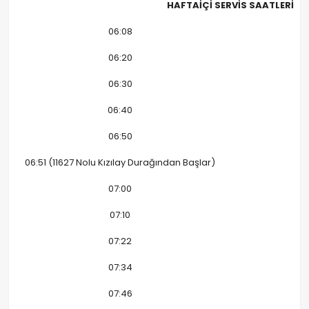
HAFTAİÇİ SERVİS SAATLERİ
06:08
06:20
06:30
06:40
06:50
06:51 (11627 Nolu Kızılay Durağından Başlar)
07:00
07:10
07:22
07:34
07:46