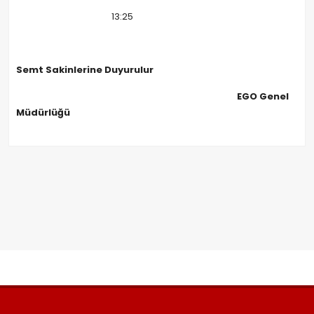
13:25
Semt Sakinlerine Duyurulur
EGO Genel
Müdürlüğü