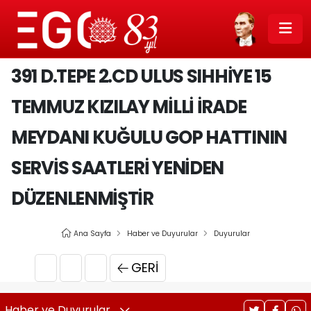
391 D.TEPE 2.CD ULUS SIHHIYE 15
TEMMUZ KIZILAY MILLI İRADE
MEYDANI KUĞULU GOP HATTININ
SERVIS SAATLERI YENIDEN
DÜZENLENMIŞTIR
Ana Sayfa
Haber ve Duyurular
Duyurular
GERI
Haber ve Duyurular