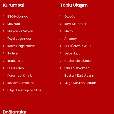
Kurumsal
Toplu Ulaşım
EGO Hakkında
Otobüs
Mevzuat
Raylı Sistemler
Misyon ve Vizyon
Metro
Teşkilat Şeması
Ankaray
Kalite Belgelerimiz
EGO Ücretsiz Wi-Fi
İhaleler
Gece Hatları
İstatistikler
Hastanelere Ulaşım
EGO Bülten
Park Et Devam Et
Kurumsal Kimlik
Başkent Kart Ulaşım
Reklam Hizmetleri
Sıkça Sorulan Sorular
Bilgi Güvenliği Politikası
Bağlantılar