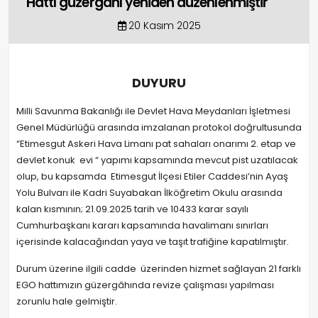
Hattı güzergahı yeniden düzenlenmiştir
20 Kasım 2025
DUYURU
Milli Savunma Bakanlığı ile Devlet Hava Meydanları İşletmesi
Genel Müdürlüğü arasında imzalanan protokol doğrultusunda
“Etimesgut Askeri Hava Limanı pat sahaları onarımı 2. etap ve
devlet konuk evi “ yapımı kapsamında mevcut pist uzatılacak
olup, bu kapsamda Etimesgut İlçesi Etiler Caddesi’nin Ayaş
Yolu Bulvarı ile Kadri Suyabakan İlköğretim Okulu arasında
kalan kısmının; 21.09.2025 tarih ve 10433 karar sayılı
Cumhurbaşkanı kararı kapsamında havalimanı sınırları
içerisinde kalacağından yaya ve taşıt trafiğine kapatılmıştır.
Durum üzerine ilgili cadde üzerinden hizmet sağlayan 21 farklı
EGO hattımızın güzergâhında revize çalışması yapılması
zorunlu hale gelmiştir.