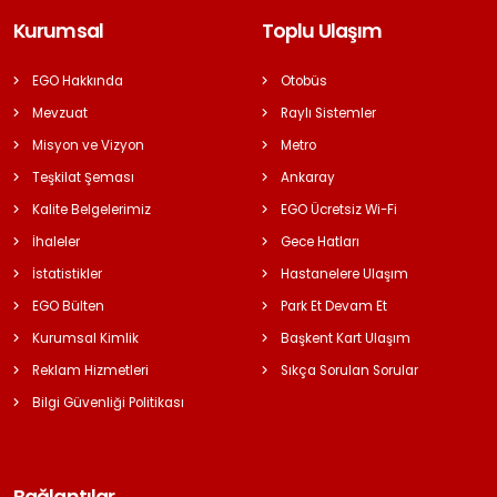
Kurumsal
Toplu Ulaşım
EGO Hakkında
Otobüs
Mevzuat
Raylı Sistemler
Misyon ve Vizyon
Metro
Teşkilat Şeması
Ankaray
Kalite Belgelerimiz
EGO Ücretsiz Wi-Fi
İhaleler
Gece Hatları
İstatistikler
Hastanelere Ulaşım
EGO Bülten
Park Et Devam Et
Kurumsal Kimlik
Başkent Kart Ulaşım
Reklam Hizmetleri
Sıkça Sorulan Sorular
Bilgi Güvenliği Politikası