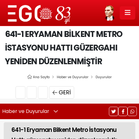
641-1 ERYAMAN BILKENT METRO
İSTASYONU HATTI GÜZERGAHI
YENIDEN DÜZENLENMIŞTIR
Ana Sayfa
Haber ve Duyurular
Duyurular
GERI
Haber ve Duyurular
641-1 Eryaman Bilkent Metro İstasyonu