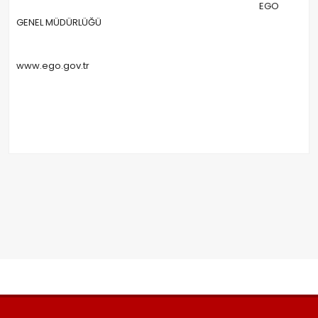
EGO
GENEL MÜDÜRLÜĞÜ
www.ego.gov.tr