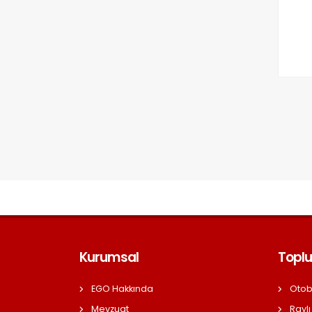
Kurumsal
Toplu
EGO Hakkında
Otob
Mevzuat
Raylı