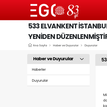
533 ELVANKENT İSTANBUL
YENIDEN DÜZENLENMIŞTI
Ana Sayfa
Haber ve Duyurular
Duyurular
Haber ve Duyurular
53
Haberler
Duyurular
Mi
do
ka