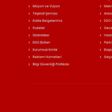
Misyon ve Vizyon
Metr
Teşkilat Şeması
Anka
Kalite Belgelerimiz
EGO Ü
İhaleler
Gece
İstatistikler
Hast
EGO Bülten
Park
Kurumsal Kimlik
Başk
Reklam Hizmetleri
Sıkç
Bilgi Güvenliği Politikası