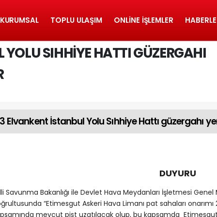
KURUMSAL
TOPLU ULAŞIM
ONLINE İŞLEMLER
HABERLE
 YOLU SIHHIYE HATTI GÜZERGAHI
R
3 Elvankent İstanbul Yolu Sıhhiye Hattı güzergahı y
DUYURU
lli Savunma Bakanlığı ile Devlet Hava Meydanları İşletmesi Gene
ğrultusunda “Etimesgut Askeri Hava Limanı pat sahaları onarımı 
psamında mevcut pist uzatılacak olup, bu kapsamda Etimesgut İlçe