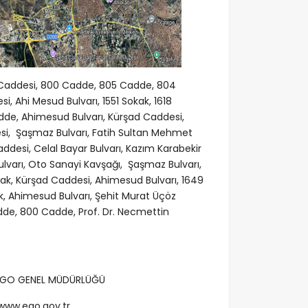
n Caddesi, 800 Cadde, 805 Cadde, 804
 Ahi Mesud Bulvarı, 1551 Sokak, 1618
de, Ahimesud Bulvarı, Kürşad Caddesi,
desi, Şaşmaz Bulvarı, Fatih Sultan Mehmet
Caddesi, Celal Bayar Bulvarı, Kazım Karabekir
lvarı, Oto Sanayi Kavşağı, Şaşmaz Bulvarı,
kak, Kürşad Caddesi, Ahimesud Bulvarı, 1649
, Ahimesud Bulvarı, Şehit Murat Üçöz
e, 800 Cadde, Prof. Dr. Necmettin
ÜRLÜĞÜ
.tr