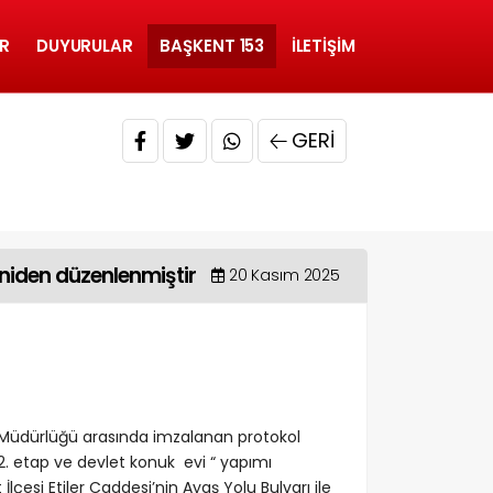
R
DUYURULAR
BAŞKENT 153
İLETIŞIM
GERI
eniden düzenlenmiştir
20 Kasım 2025
l Müdürlüğü arasında imzalanan protokol
2. etap ve devlet konuk evi “ yapımı
si Etiler Caddesi’nin Ayaş Yolu Bulvarı ile