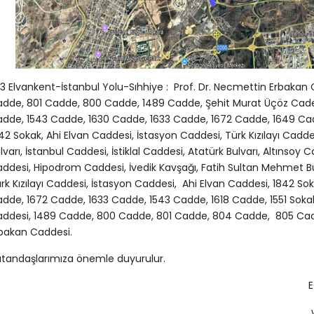
3 Elvankent-İstanbul Yolu-Sıhhiye : Prof. Dr. Necmettin Erbaka
dde, 801 Cadde, 800 Cadde, 1489 Cadde, Şehit Murat Üçöz Cadesi,
dde, 1543 Cadde, 1630 Cadde, 1633 Cadde, 1672 Cadde, 1649 Cad
42 Sokak, Ahi Elvan Caddesi, İstasyon Caddesi, Türk Kızılayı Cad
lvarı, İstanbul Caddesi, İstiklal Caddesi, Atatürk Bulvarı, Altınsoy 
ddesi, Hipodrom Caddesi, İvedik Kavşağı, Fatih Sultan Mehmet Bu
rk Kızılayı Caddesi, İstasyon Caddesi, Ahi Elvan Caddesi, 1842 So
dde, 1672 Cadde, 1633 Cadde, 1543 Cadde, 1618 Cadde, 1551 Sokak
ddesi, 1489 Cadde, 800 Cadde, 801 Cadde, 804 Cadde, 805 Cadd
bakan Caddesi.
atandaşlarımıza önemle duyurulur.
EGO GENEL MÜD
www.ego.gov