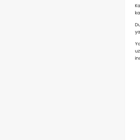
Ka
ka
Du
ya
Ya
uz
in