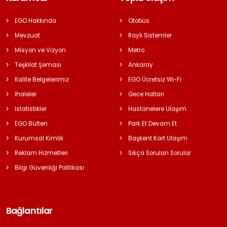
EGO Hakkında
Otobüs
Mevzuat
Raylı Sistemler
Misyon ve Vizyon
Metro
Teşkilat Şeması
Ankaray
Kalite Belgelerimiz
EGO Ücretsiz Wi-Fi
İhaleler
Gece Hatları
İstatistikler
Hastanelere Ulaşım
EGO Bülten
Park Et Devam Et
Kurumsal Kimlik
Başkent Kart Ulaşım
Reklam Hizmetleri
Sıkça Sorulan Sorular
Bilgi Güvenliği Politikası
Bağlantılar