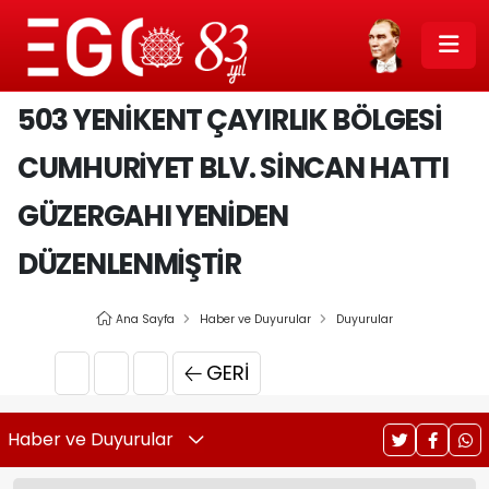
503 YENIKENT ÇAYIRLIK BÖLGESI
CUMHURIYET BLV. SINCAN HATTI
GÜZERGAHI YENIDEN
DÜZENLENMIŞTIR
Ana Sayfa
Haber ve Duyurular
Duyurular
GERI
Haber ve Duyurular