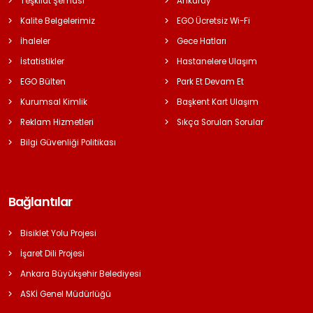
Teşkilat Şeması
Ankaray
Kalite Belgelerimiz
EGO Ücretsiz Wi-Fi
İhaleler
Gece Hatları
İstatistikler
Hastanelere Ulaşım
EGO Bülten
Park Et Devam Et
Kurumsal Kimlik
Başkent Kart Ulaşım
Reklam Hizmetleri
Sıkça Sorulan Sorular
Bilgi Güvenliği Politikası
Bağlantılar
Bisiklet Yolu Projesi
İşaret Dili Projesi
Ankara Büyükşehir Belediyesi
ASKİ Genel Müdürlüğü