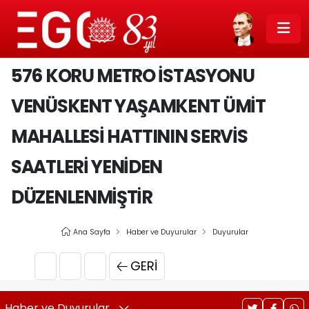
576 KORU METRO İSTASYONU
VENÜSKENT YAŞAMKENT ÜMIT
MAHALLESI HATTININ SERVIS
SAATLERI YENIDEN
DÜZENLENMIŞTIR
Ana Sayfa
Haber ve Duyurular
Duyurular
GERI
Haber ve Duyurular