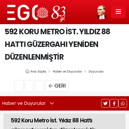
592 KORU METRO İST. YILDIZ 88
HATTI GÜZERGAHI YENIDEN
DÜZENLENMIŞTIR
Ana Sayfa
Haber ve Duyurular
Duyurular
GERI
Haber ve Duyurular
592 Koru Metro İst. Yıldız 88 Hattı