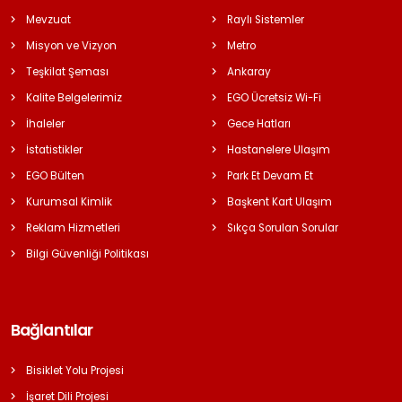
Mevzuat
Raylı Sistemler
Misyon ve Vizyon
Metro
Teşkilat Şeması
Ankaray
Kalite Belgelerimiz
EGO Ücretsiz Wi-Fi
İhaleler
Gece Hatları
İstatistikler
Hastanelere Ulaşım
EGO Bülten
Park Et Devam Et
Kurumsal Kimlik
Başkent Kart Ulaşım
Reklam Hizmetleri
Sıkça Sorulan Sorular
Bilgi Güvenliği Politikası
Bağlantılar
Bisiklet Yolu Projesi
İşaret Dili Projesi