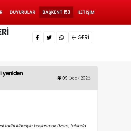
R
DUYURULAR
BAŞKENT 153
İLETIŞIM
RI
GERI
ri yeniden
09 Ocak 2025
 tarihi itibariyle başlanmak üzere, tabloda