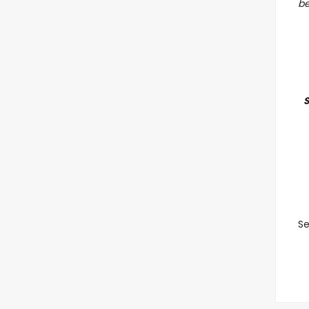
be
Se