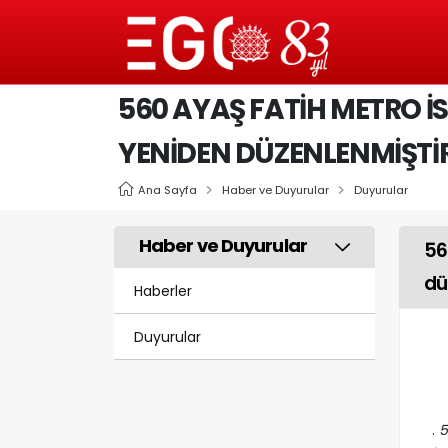
560 AYAŞ FATIH METRO İS
YENIDEN DÜZENLENMIŞTI
Ana Sayfa
Haber ve Duyurular
Duyurular
Haber ve Duyurular
56
dü
Haberler
Duyurular
.
5