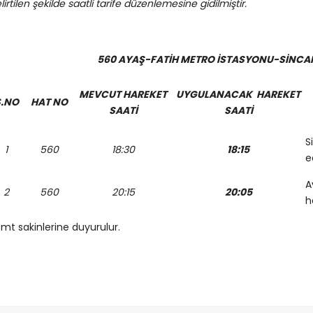
lirtilen şekilde saatli tarife düzenlemesine gidilmiştir.
560
AYAŞ-FATİH METRO İSTASYONU-SİNCA
MEVCUT HAREKET
UYGULANACAK HAREKET
S.NO
HAT NO
SAATİ
SAATİ
S
1
560
18:30
18:15
e
A
2
560
20:15
20:05
h
mt sakinlerine duyurulur.