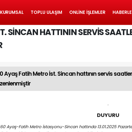
KURUMSAL
TOPLU ULAŞIM
ONLINE İŞLEMLER
HABERLE
T. SINCAN HATTININ SERVIS SAATLE
R
0 Ayaş Fatih Metro İst. Sincan hattının servis saatle
zenlenmiştir
.
DUYURU
60 Ayaş-Fatih Metro İstasyonu-Sincan hattında 13.01.2025 Pazartesi