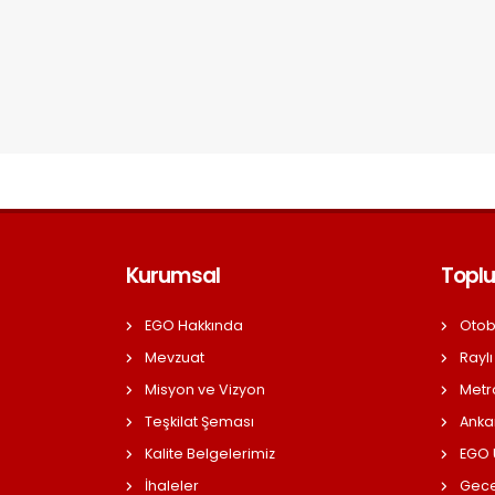
Kurumsal
Toplu
EGO Hakkında
Otob
Mevzuat
Raylı
Misyon ve Vizyon
Metr
Teşkilat Şeması
Anka
Kalite Belgelerimiz
EGO Ü
İhaleler
Gece