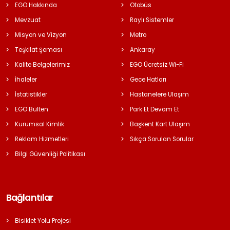
EGO Hakkında
Otobüs
Mevzuat
Raylı Sistemler
Misyon ve Vizyon
Metro
Teşkilat Şeması
Ankaray
Kalite Belgelerimiz
EGO Ücretsiz Wi-Fi
İhaleler
Gece Hatları
İstatistikler
Hastanelere Ulaşım
EGO Bülten
Park Et Devam Et
Kurumsal Kimlik
Başkent Kart Ulaşım
Reklam Hizmetleri
Sıkça Sorulan Sorular
Bilgi Güvenliği Politikası
Bağlantılar
Bisiklet Yolu Projesi