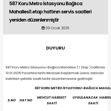
587 Koru Metro İstasyonu Bağlıca
Mahallesi1.etap hattının servis saatleri
yeniden düzenlenmiştir
09 Ocak 2025
DUYURU
587 Koru Metro İstasyonu-Bağlıca Mahallesi ( 1. Etap ) hattında
13.01.2025 Pazartesi tarihi itibariyle başlanmak üzere, tabloda
belirtilen şekilde saatli tarife düzenlemesine gidilmiştir.
587 KORU METRO İSTASYONU-BAĞLICA MAHALLE
MEVCUT HAREKET
UYGULANACAK HAREK
S.NO
HAT NO
SAATİ
SAATİ