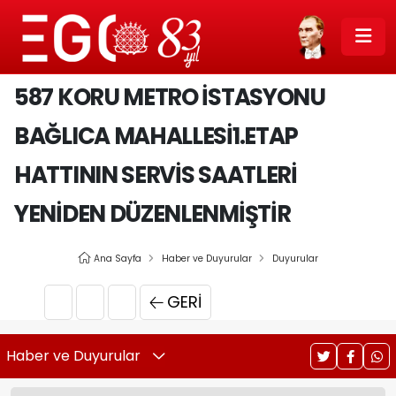
587 KORU METRO İSTASYONU
BAĞLICA MAHALLESI1.ETAP
HATTININ SERVIS SAATLERI
YENIDEN DÜZENLENMIŞTIR
Ana Sayfa
Haber ve Duyurular
Duyurular
GERI
Haber ve Duyurular