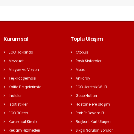
Kurumsal
Toplu Ulaşım
EGO Hakkında
Otobüs
Mevzuat
Raylı Sistemler
Misyon ve Vizyon
Metro
Teşkilat Şeması
Ankaray
Kalite Belgelerimiz
EGO Ücretsiz Wi-Fi
İhaleler
Gece Hatları
İstatistikler
Hastanelere Ulaşım
EGO Bülten
Park Et Devam Et
Kurumsal Kimlik
Başkent Kart Ulaşım
Reklam Hizmetleri
Sıkça Sorulan Sorular