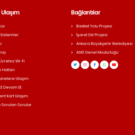
 Ulaşım
Bağlantılar
üs
Bisiklet Yolu Projesi
 Sistemler
İşaret Dili Projesi
o
Ankara Büyükşehir Belediyesi
ray
ASKİ Genel Müdürlüğü
cretsiz Wi-Fi
 Hatları
anelere Ulaşım
 Et Devam Et
ent Kart Ulaşım
a Sorulan Sorular