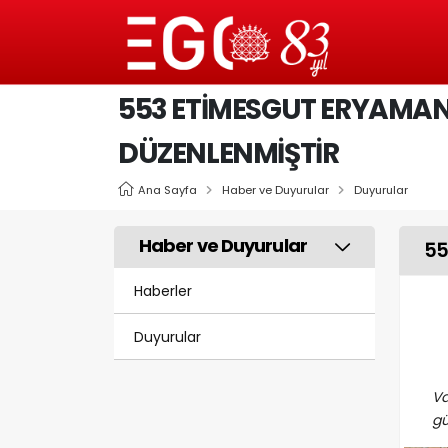
553 ETIMESGUT ERYAMAN 
DÜZENLENMIŞTIR
Ana Sayfa
Haber ve Duyurular
Duyurular
Haber ve Duyurular
55
Haberler
Duyurular
V
gü