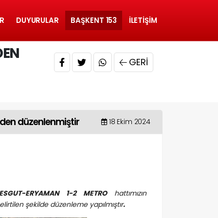
R
DUYURULAR
BAŞKENT 153
İLETIŞIM
DEN
GERI
iden düzenlenmiştir
18 Ekim 2024
MESGUT-ERYAMAN 1-2 METRO
hattımızın
elirtilen şekilde düzenleme yapılmıştır
.