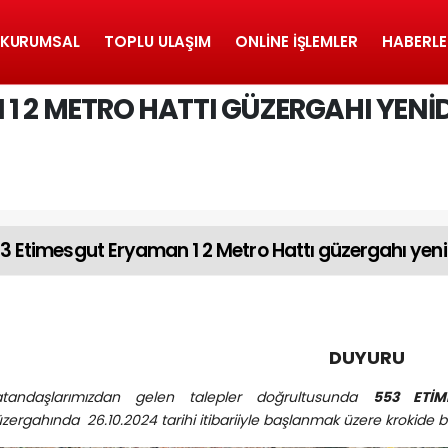
KURUMSAL
TOPLU ULAŞIM
ONLINE İŞLEMLER
HABERLE
1 2 METRO HATTI GÜZERGAHI YENI
3 Etimesgut Eryaman 1 2 Metro Hattı güzergahı yen
DUYURU
atandaşlarımızdan gelen talepler doğrultusunda
553
ETİ
zergahında 26.10.2024 tarihi itibariiyle başlanmak üzere
krokide b