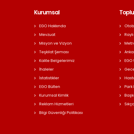
Kurumsal
Toplu
EGO Hakkında
Otob
Mevzuat
Raylı
Misyon ve Vizyon
Metr
Teşkilat Şeması
Anka
Kalite Belgelerimiz
EGO Ü
İhaleler
Gece
İstatistikler
Hast
EGO Bülten
Park
Kurumsal Kimlik
Başk
Reklam Hizmetleri
Sıkç
Bilgi Güvenliği Politikası