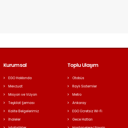
Kurumsal
Toplu Ulaşım
EGO Hakkında
Otobüs
Mevzuat
Raylı Sistemler
Misyon ve Vizyon
Metro
Teşkilat Şeması
Ankaray
Kalite Belgelerimiz
EGO Ücretsiz Wi-Fi
İhaleler
Gece Hatları
İstatistikler
Hastanelere Ulaşım