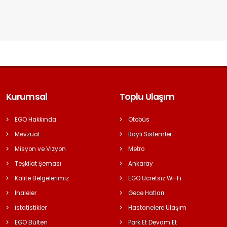
Kurumsal
Toplu Ulaşım
EGO Hakkında
Otobüs
Mevzuat
Raylı Sistemler
Misyon ve Vizyon
Metro
Teşkilat Şeması
Ankaray
Kalite Belgelerimiz
EGO Ücretsiz Wi-Fi
İhaleler
Gece Hatları
İstatistikler
Hastanelere Ulaşım
EGO Bülten
Park Et Devam Et