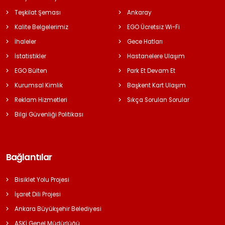
Teşkilat Şeması
Ankaray
Kalite Belgelerimiz
EGO Ücretsiz Wi-Fi
İhaleler
Gece Hatları
İstatistikler
Hastanelere Ulaşım
EGO Bülten
Park Et Devam Et
Kurumsal Kimlik
Başkent Kart Ulaşım
Reklam Hizmetleri
Sıkça Sorulan Sorular
Bilgi Güvenliği Politikası
Bağlantılar
Bisiklet Yolu Projesi
İşaret Dili Projesi
Ankara Büyükşehir Belediyesi
ASKİ Genel Müdürlüğü