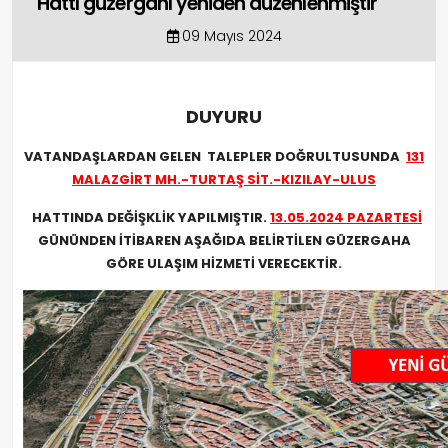
Hattı güzergahı yeniden düzenlenmiştir
09 Mayıs 2024
DUYURU
VATANDAŞLARDAN GELEN TALEPLER DOĞRULTUSUNDA
131
MALAZGİRT MH.-TURTAŞ SİT.-KIZILAY-ULUS
HATTINDA DEĞİŞKLİK YAPILMIŞTIR.
13.05.2024 PAZARTESİ
GÜNÜNDEN İTİBAREN AŞAĞIDA BELİRTİLEN GÜZERGAHA
GÖRE ULAŞIM HİZMETİ VERECEKTİR.