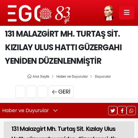
131 MALAZGIRT MH. TURTAŞ SIT.
KIZILAY ULUS HATTI GÜZERGAHI
YENIDEN DÜZENLENMIŞTIR
Ana Sayfa
Haber ve Duyurular
Duyurular
GERI
Haber ve Duyurular
131 Malazgirt Mh. Turtaş Sit. Kızılay Ulus