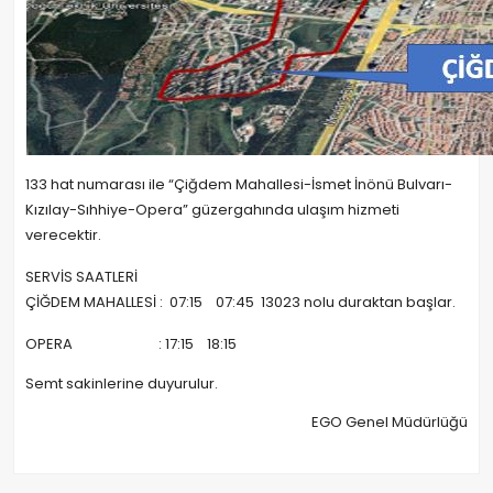
133 hat numarası ile “Çiğdem Mahallesi-İsmet İnönü Bulvarı-
Kızılay-Sıhhiye-Opera” güzergahında ulaşım hizmeti
verecektir.
SERVİS SAATLERİ
ÇİĞDEM MAHALLESİ : 07:15 07:45 13023 nolu duraktan başlar.
OPERA : 17:15 18:15
Semt sakinlerine duyurulur.
EGO Genel Müdürlüğü