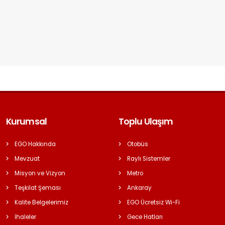
Kurumsal
Toplu Ulaşım
EGO Hakkında
Otobüs
Mevzuat
Raylı Sistemler
Misyon ve Vizyon
Metro
Teşkilat Şeması
Ankaray
Kalite Belgelerimiz
EGO Ücretsiz Wi-Fi
İhaleler
Gece Hatları