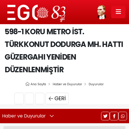
598-1 KORU METRO İST.
TÜRKKONUT DODURGA MH. HATTI
GÜZERGAHI YENIDEN
DÜZENLENMIŞTIR
Ana Sayfa
Haber ve Duyurular
Duyurular
GERI
Haber ve Duyurular