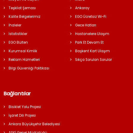
Teşkilat Şeması
Ankaray
Kalite Belgelerimiz
EGO Ücretsiz Wi-Fi
İhaleler
Gece Hatları
İstatistikler
Hastanelere Ulaşım
EGO Bülten
Park Et Devam Et
Kurumsal Kimlik
Başkent Kart Ulaşım
Reklam Hizmetleri
Sıkça Sorulan Sorular
Bilgi Güvenliği Politikası
Bağlantılar
Bisiklet Yolu Projesi
İşaret Dili Projesi
Ankara Büyükşehir Belediyesi
ASKİ Genel Müdürlüğü