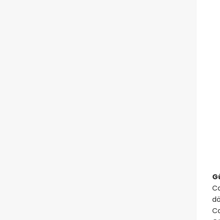
G
Ca
dö
Ca