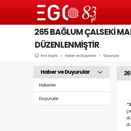
265 BAĞLUM ÇALSEKI MA
DÜZENLENMIŞTIR
Ana Sayfa
Haber ve Duyurular
Duyurular
Haber ve Duyurular
26
Haberler
Duyurular
“2
çe
dü
du