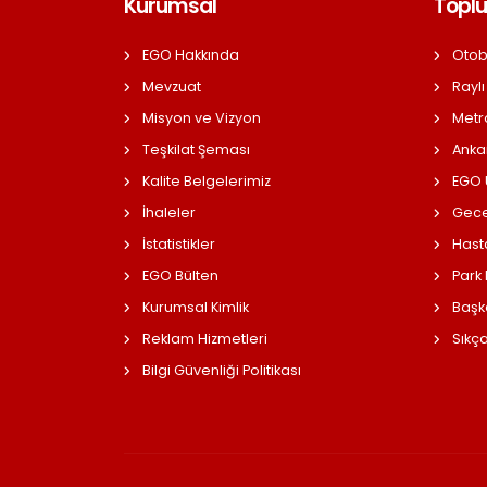
Kurumsal
Toplu
EGO Hakkında
Otob
Mevzuat
Raylı
Misyon ve Vizyon
Metr
Teşkilat Şeması
Anka
Kalite Belgelerimiz
EGO Ü
İhaleler
Gece
İstatistikler
Hast
EGO Bülten
Park
Kurumsal Kimlik
Başk
Reklam Hizmetleri
Sıkç
Bilgi Güvenliği Politikası