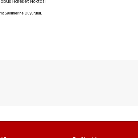
obüs Hareket Noktası
mt Sakinlerine Duyurulur.