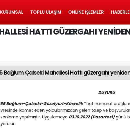
KURUMSAL
TOPLU ULAŞIM
ONLINE İŞLEMLER
HABERLE
HALLESI HATTI GÜZERGAHI YENIDE
5 Bağlum Çalseki Mahallesi Hattı güzergahı yeniden
DUYURU
65 Bağlum-Çalseki-Güzelyurt-Kösrelik”
hat numaralı araçlarım
vresinde ikamet eden yolcularımızdan gelen talep ve başvurular 
zenleme yapılmıştır. Uygulamaya
03
.10.2022 (Pazartesi)
günü ba
yurulur.