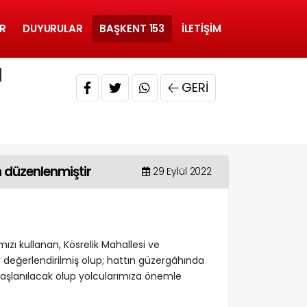
R
DUYURULAR
BAŞKENT 153
İLETIŞIM
N
GERI
 düzenlenmiştir
29 Eylül 2022
ızı kullanan, Kösrelik Mahallesi ve
değerlendirilmiş olup; hattın güzergâhında
şlanılacak olup yolcularımıza önemle