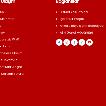
 Ulaşım
Bağlantılar
üs
Bisiklet Yolu Projesi
 Sistemler
İşaret Dili Projesi
o
Ankara Büyükşehir Belediyesi
ray
ASKİ Genel Müdürlüğü
cretsiz Wi-Fi
 Hatları
anelere Ulaşım
 Et Devam Et
ent Kart Ulaşım
a Sorulan Sorular