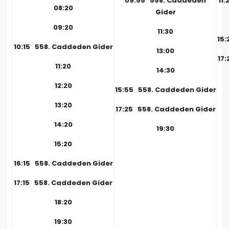
09:55 558. Caddeden
11
08:20
Gider
09:20
11:30
15
10:15 558. Caddeden Gider
13:00
17
11:20
14:30
12:20
15:55 558. Caddeden Gider
13:20
17:25 558. Caddeden Gider
14:20
19:30
15:20
16:15 558. Caddeden Gider
17:15 558. Caddeden Gider
18:20
19:30