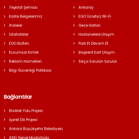
Teşkilat Şeması
Ankaray
Kalite Belgelerimiz
EGO Ücretsiz Wi-Fi
İhaleler
Gece Hatları
İstatistikler
Hastanelere Ulaşım
EGO Bülten
Park Et Devam Et
Kurumsal Kimlik
Başkent Kart Ulaşım
Reklam Hizmetleri
Sıkça Sorulan Sorular
Bilgi Güvenliği Politikası
Bağlantılar
Bisiklet Yolu Projesi
İşaret Dili Projesi
Ankara Büyükşehir Belediyesi
ASKİ Genel Müdürlüğü