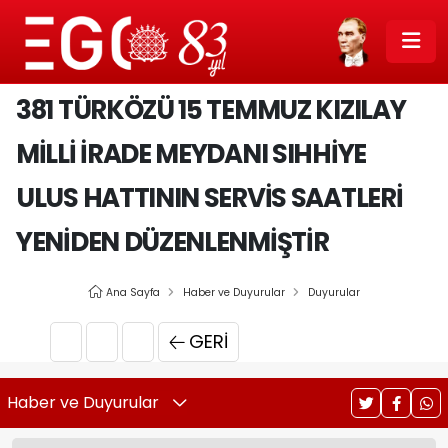
381 TÜRKÖZÜ 15 TEMMUZ KIZILAY
MILLI İRADE MEYDANI SIHHIYE
ULUS HATTININ SERVIS SAATLERI
YENIDEN DÜZENLENMIŞTIR
Ana Sayfa
Haber ve Duyurular
Duyurular
GERI
Haber ve Duyurular