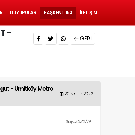
R
DUYURULAR
BAŞKENT 153
İLETIŞIM
T -
GERI
sgut - Ümitköy Metro
20 Nisan 2022
Sayı:2022/19