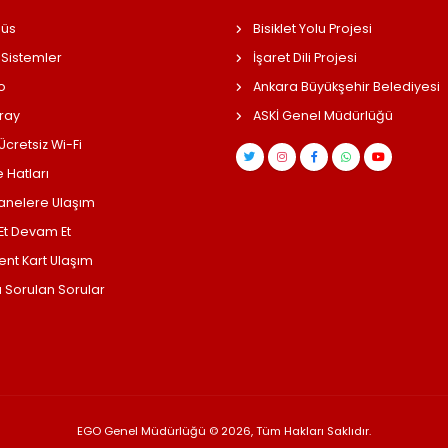
üs
Bisiklet Yolu Projesi
 Sistemler
İşaret Dili Projesi
o
Ankara Büyükşehir Belediyesi
ray
ASKİ Genel Müdürlüğü
cretsiz Wi-Fi
 Hatları
anelere Ulaşım
 Et Devam Et
ent Kart Ulaşım
a Sorulan Sorular
EGO Genel Müdürlüğü © 2026, Tüm Hakları Saklıdır.