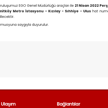
ruluşumuz EGO Genel Müdürlüğü araçları ile
21 Nisan 2022 Pe
itköy Metro İstasyonu - Kızılay - Sıhhiye - Ulus
hat numa
ilecektir.
muoyuna saygıyla duyurulur.
 Ulaşım
Bağlantılar