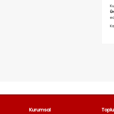
Ku
Üm
ed
Ka
Kurumsal
Toplu