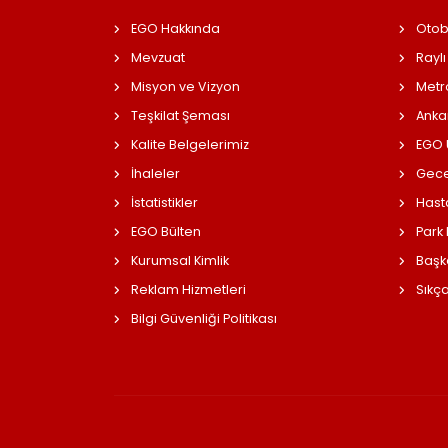
EGO Hakkında
Otob
Mevzuat
Raylı
Misyon ve Vizyon
Metr
Teşkilat Şeması
Anka
Kalite Belgelerimiz
EGO Ü
İhaleler
Gece
İstatistikler
Hast
EGO Bülten
Park
Kurumsal Kimlik
Başk
Reklam Hizmetleri
Sıkç
Bilgi Güvenliği Politikası