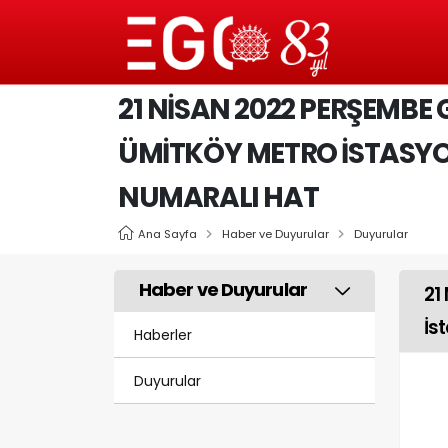
21 NISAN 2022 PERŞEMBE
ÜMITKÖY METRO İSTASYONU
NUMARALI HAT
Ana Sayfa
Haber ve Duyurular
Duyurular
Haber ve Duyurular
21
İs
Haberler
Duyurular