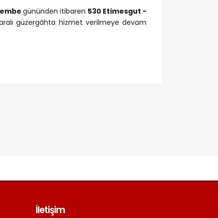
rşembe
gününden itibaren
530 Etimesgut -
ralı güzergâhta hizmet verilmeye devam
İletişim