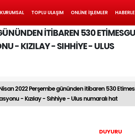
KURUMSAL
TOPLU ULAŞIM
ONLINE İŞLEMLER
HABERLE
 GÜNÜNDEN ITIBAREN 530 ETIMESGU
 - KIZILAY - SIHHIYE - ULUS
 Nisan 2022 Perşembe gününden itibaren 530 Etime
tasyonu - Kızılay - Sıhhiye - Ulus numaralı hat
DUYURU