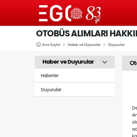
OTOBÜS ALIMLARI HAKK
Ana Sayfa
Haber ve Duyurular
Duyurular
Haber ve Duyurular
Ot
Haberler
Duyurular
De
An
ol
ad
ka