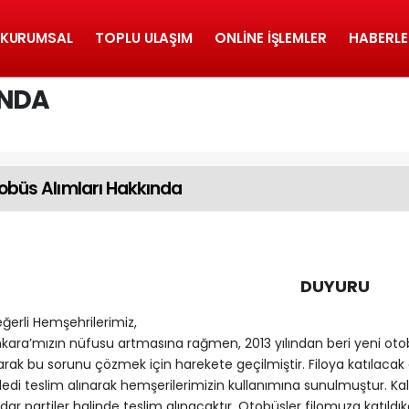
KURUMSAL
TOPLU ULAŞIM
ONLINE İŞLEMLER
HABERLE
INDA
obüs Alımları Hakkında
DUYURU
ğerli Hemşehrilerimiz,
kara’mızın nüfusu artmasına rağmen, 2013 yılından beri yeni otob
arak bu sorunu çözmek için harekete geçilmiştir. Filoya katılaca
edi teslim alınarak hemşerilerimizin kullanımına sunulmuştur. Kal
dar partiler halinde teslim alınacaktır. Otobüsler filomuza katıldı