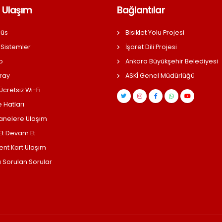
 Ulaşım
Bağlantılar
üs
Bisiklet Yolu Projesi
 Sistemler
İşaret Dili Projesi
o
Ankara Büyükşehir Belediyesi
ray
ASKİ Genel Müdürlüğü
cretsiz Wi-Fi
 Hatları
anelere Ulaşım
 Et Devam Et
ent Kart Ulaşım
a Sorulan Sorular