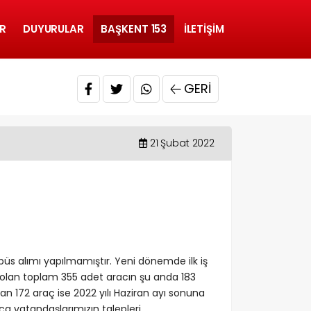
R
DUYURULAR
BAŞKENT 153
İLETIŞIM
GERI
21 Şubat 2022
üs alımı yapılmamıştır. Yeni dönemde ilk iş
k olan toplam 355 adet aracın şu anda 183
an 172 araç ise 2022 yılı Haziran ayı sonuna
kça vatandaşlarımızın talepleri