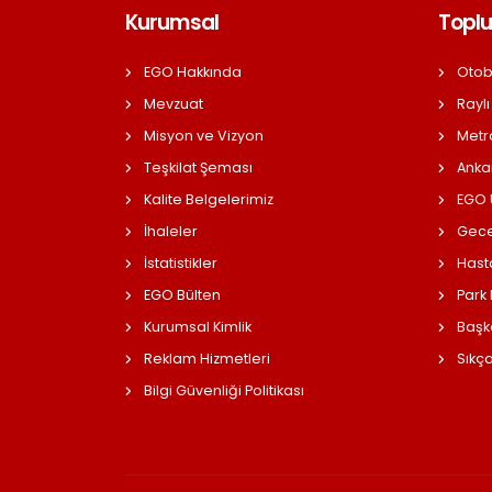
Kurumsal
Toplu
EGO Hakkında
Otob
Mevzuat
Raylı
Misyon ve Vizyon
Metr
Teşkilat Şeması
Anka
Kalite Belgelerimiz
EGO Ü
İhaleler
Gece
İstatistikler
Hast
EGO Bülten
Park
Kurumsal Kimlik
Başk
Reklam Hizmetleri
Sıkç
Bilgi Güvenliği Politikası