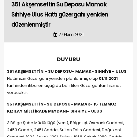
351 Akşemsettin Su Deposu Mamak
Sıhhiye Ulus Hattı güzergahı yeniden
düzenlenmiştir
27 Ekim 2021
DUYURU
351 AKŞEMSETTİN – SU DEPOSU- MAMAK- SIHHİYE – ULUS
Hattımızın Güzergahı yeniden planlanmış olup
01.11.2021
tarihinden itibaren aşağıda belirtilen Güzergahtan hizmet
verecektir.
351 AKŞEMSETTİN- SU DEPOSU- MAMAK- 15 TEMMUZ
KIZILAY MİLLİ İRADE MEYDANI- SIHHİYE – ULUS
3.Bölge Şube Müdürlüğü (yeni), Bölge içi, Osmanlı Caddesi,
2453.Cadde, 2451.Cadde, Sultan Fatih Caddesi, Doğukent
Caddesi, 1093. Sokak, 1081. Sokak, 1068. Sokak, 1080. Cadde,