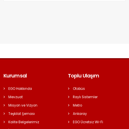
Kurumsal
Toplu Ulaşım
EGO Hakkında
Otobüs
Mevzuat
Raylı Sistemler
Misyon ve Vizyon
Metro
Teşkilat Şeması
Ankaray
Kalite Belgelerimiz
EGO Ücretsiz Wi-Fi