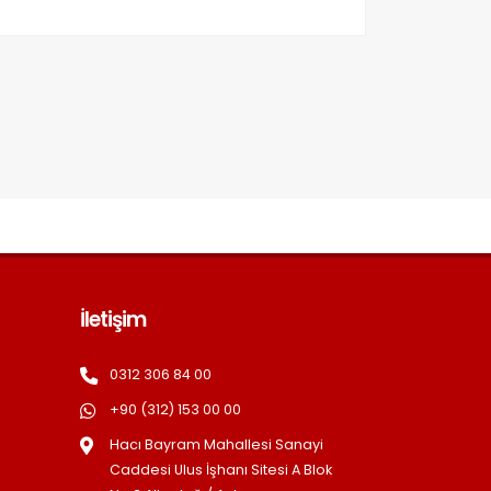
İletişim
0312 306 84 00
+90 (312) 153 00 00
Hacı Bayram Mahallesi Sanayi
Caddesi Ulus İşhanı Sitesi A Blok