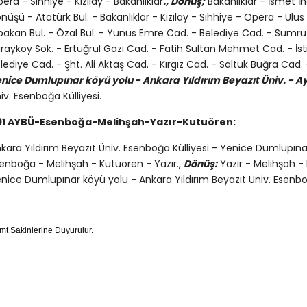
era - Sıhhiye - Kızılay - Bakanlıklar
., Dönüş;
Bakanlıklar - İsmet İ
nüşü - Atatürk Bul. - Bakanlıklar - Kızılay - Sıhhiye - Opera - Ulu
bakan Bul. - Özal Bul. - Yunus Emre Cad. - Belediye Cad. - Sumru
rayköy Sok. - Ertuğrul Gazi Cad. - Fatih Sultan Mehmet Cad. - İst
lediye Cad. - Şht. Ali Aktaş Cad. - Kırgız Cad. - Saltuk Buğra Ca
nice Dumlupınar köyü yolu - Ankara Yıldırım Beyazıt Üniv. - A
iv. Esenboğa Külliyesi.
91
AYBÜ-Esenboğa-Melihşah-Yazır-Kutuören:
kara Yıldırım Beyazıt Üniv. Esenboğa Külliyesi - Yenice Dumlupın
enboğa - Melihşah - Kutuören - Yazır.,
Dönüş:
Yazır - Melihşah -
nice Dumlupınar köyü yolu - Ankara Yıldırım Beyazıt Üniv. Esenboğ
mt Sakinlerine Duyurulur.