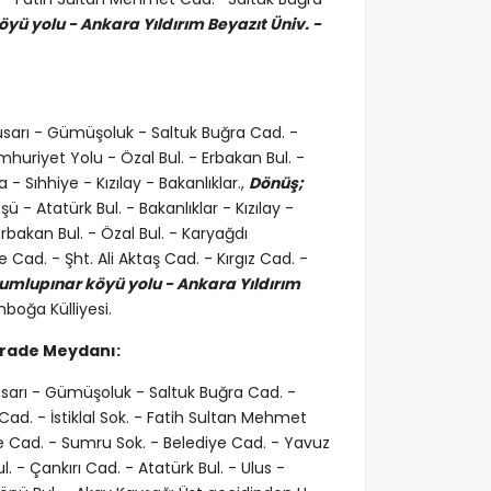
yü yolu - Ankara Yıldırım Beyazıt Üniv. -
susarı - Gümüşoluk - Saltuk Buğra Cad. -
mhuriyet Yolu - Özal Bul. - Erbakan Bul. -
- Sıhhiye - Kızılay - Bakanlıklar.,
Dönüş;
 - Atatürk Bul. - Bakanlıklar - Kızılay -
rbakan Bul. - Özal Bul. - Karyağdı
ad. - Şht. Ali Aktaş Cad. - Kırgız Cad. -
umlupınar köyü yolu - Ankara Yıldırım
nboğa Külliyesi.
İrade Meydanı:
usarı - Gümüşoluk - Saltuk Buğra Cad. -
Cad. - İstiklal Sok. - Fatih Sultan Mehmet
e Cad. - Sumru Sok. - Belediye Cad. - Yavuz
. - Çankırı Cad. - Atatürk Bul. - Ulus -