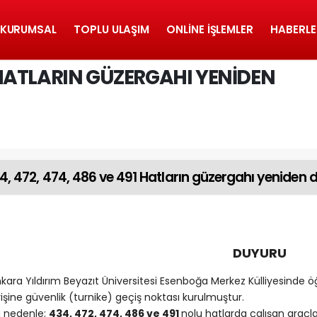
KURUMSAL
TOPLU ULAŞIM
ONLINE İŞLEMLER
HABERLE
91 HATLARIN GÜZERGAHI YENIDEN
4, 472, 474, 486 ve 491 Hatların güzergahı yeniden 
DUYURU
kara Yıldırım Beyazıt Üniversitesi Esenboğa Merkez Külliyesinde 
rişine güvenlik (turnike) geçiş noktası kurulmuştur.
 nedenle;
434, 472, 474, 486 ve 491
nolu hatlarda çalışan araçla