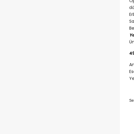
Op
dö
Er
Sa
Be
Ye
Ün
4
An
Es
Ye
Se