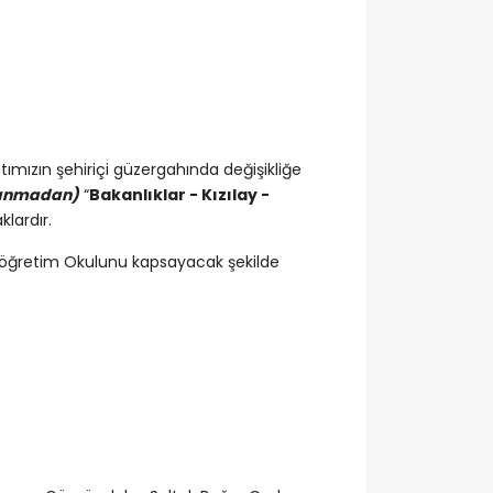
ımızın şehiriçi güzergahında değişikliğe
llanmadan)
“
Bakanlıklar - Kızılay -
lardır.
İlköğretim Okulunu kapsayacak şekilde