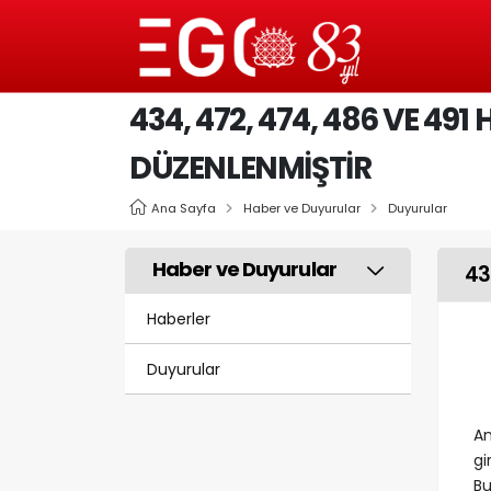
434, 472, 474, 486 VE 4
DÜZENLENMIŞTIR
Ana Sayfa
Haber ve Duyurular
Duyurular
Haber ve Duyurular
43
Haberler
Duyurular
An
gi
Bu