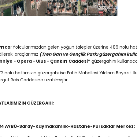
yrıca;
Yolcularımızdan gelen yoğun talepler üzerine 486 nolu hatt
dilerek, araçlarımız
(Tren Garı ve Gençlik Parkı güzergahını ku
hhiye - Opera - Ulus - Çankırı Caddesi”
güzergahını kullanacak
2 nolu hattımızın güzergahı ise Fatih Mahallesi Yıldırım Beyazıt 
rgut Reis Caddesine uzatılmıştır.
ATLARIMIZIN GÜZERGAHI;
34 AYBÜ-Saray-Kaymakamlık-Hastane-Pursaklar Merkez: