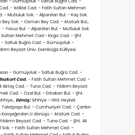
usarı - Gümüşoluk - Saltuk Buğra Cad. -
Cad. - İstiklal Cad. - Fatih Sultan Mehmet
 - Mutluluk Sok. - Alparslan Bul. - Kaş Sok.
 Bey Sok. - Osman Bey Cad. - Atatürk Bul.,
 Yavuz Bul. - Alparslan Bul. - Mutluluk Sok.
h Sultan Mehmet Cad.- Kırgız Cad. - Şht.
. - Saltuk Buğra Cad. - Gümüşoluk -
dırım Beyazıt Üniv. Esenboğa Külliyesi.
susarı - Gümüşoluk - Saltuk Buğra Cad. -
 Bozkurt Cad.
-
Fatih Sultan Mehmet Cad. -
 Ali Aktaş Cad. - Tuna Cad. - Yıldırım Beyazıt
mek Cad. - Özal Bul. - Erbakan Bul. - Şht.
ıhhiye.,
Dönüş;
Sıhhiye - Hitit Heykeli
 Talatpaşa Bul. - Cumhuriyet Cad. - Çankırı
ğdı Kavşağından U dönüşü - Atatürk Cad. -
ıldırım Beyazıt Cad. - Tuna Cad. - Şht. Ali
lal Sok. - Fatih Sultan Mehmet Cad. -
- Fatih Sultan Mehmet Cad.- Saltuk Buğra