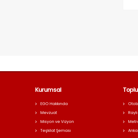
Kurumsal
Toplu
EGO Hakkında
Otob
Mevzuat
Raylı
Misyon ve Vizyon
Metr
Teşkilat Şeması
Anka