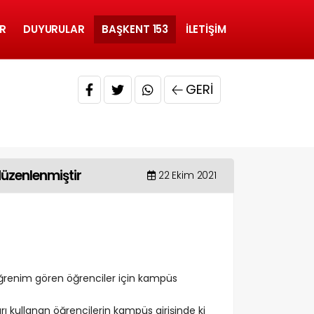
R
DUYURULAR
BAŞKENT 153
İLETIŞIM
GERI
düzenlenmiştir
22 Ekim 2021
öğrenim gören öğrenciler için kampüs
rı kullanan öğrencilerin kampüs girişinde ki