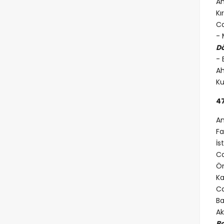
An
Kı
Ca
- 
D
- 
Ah
Ku
4
An
Fa
İs
Ca
Öm
Ka
Ca
Ba
Ak
Bo