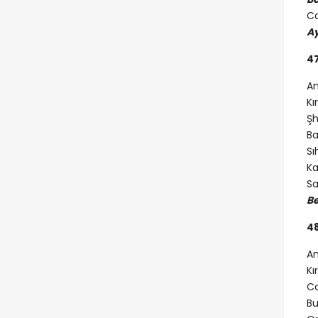
Ca
Ay
47
An
Kı
Şh
Ba
Sı
Ka
Sa
Be
4
An
Kı
Ca
Bu