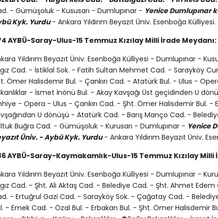
d. - Gümüşoluk - Kususarı - Dumlupınar -
Yenice Dumlupınar kö
bü Kyk. Yurdu
- Ankara Yıldırım Beyazıt Üniv. Esenboğa Külliyesi.
4 AYBÜ-Saray-Ulus-15 Temmuz Kızılay Milli İrade Meydanı:
kara Yıldırım Beyazıt Üniv. Esenboğa Külliyesi - Dumlupınar - Ku
rgız Cad. - İstiklal Sok. - Fatih Sultan Mehmet Cad. - Sarayköy Cu
t. Ömer Halisdemir Bul. - Çankırı Cad. - Atatürk Bul. - Ulus - Opera 
kanlıklar - İsmet İnönü Bul. - Akay Kavşağı Üst geçidinden U dönüşü
hhiye - Opera - Ulus - Çankırı Cad. - Şht. Ömer Halisdemir Bul. - E
vşağından U dönüşü - Atatürk Cad. - Barış Manço Cad. - Belediye C
ltuk Buğra Cad. - Gümüşoluk - Kurusarı - Dumlupınar -
Yenice D
yazıt Üniv. - Aybü Kyk. Yurdu
- Ankara Yıldırım Beyazıt Üniv. Ese
86 AYBÜ-Saray-Kaymakamlık-Ulus-15 Temmuz Kızılay Milli 
kara Yıldırım Beyazıt Üniv. Esenboğa Külliyesi - Dumlupınar - Kur
rgız Cad. - Şht. Ali Aktaş Cad. - Belediye Cad. - Şht. Ahmet Edem 
d. - Ertuğrul Gazi Cad. - Sarayköy Sok. - Çağatay Cad. - Belediy
l. - Emek Cad. - Özal Bul. - Erbakan Bul. - Şht. Ömer Halisdemir Bul