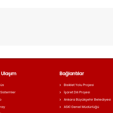
 Ulaşım
Bağlantılar
üs
Bisiklet Yolu Projesi
 Sistemler
İşaret Dili Projesi
o
Ankara Büyükşehir Belediyesi
ray
ASKİ Genel Müdürlüğü