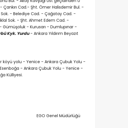
nönü Bul. - Akay Kavşağı Üst geçidinden U
s - Çankırı Cad.- Şht. Ömer Halisdemir Bul. -
 Sok. - Belediye Cad. - Çağatay Cad. -
iklal Sok. - Şht. Ahmet Edem Cad. -
d. - Gümüşoluk - Kurusarı - Dumlupınar -
ybü Kyk. Yurdu
- Ankara Yıldırım Beyazıt
ar köyü yolu - Yenice - Ankara Çubuk Yolu -
 Esenboğa - Ankara Çubuk Yolu - Yenice -
a Külliyesi.
EGO Genel Müdürlüğü