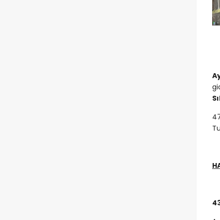
A
gi
Sı
47
Tu
H
4