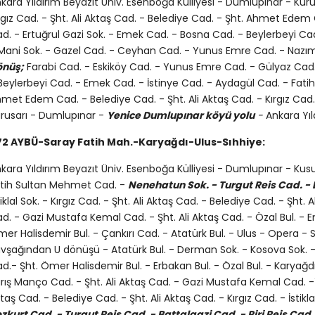
kara Yıldırım Beyazıt Üniv. Esenboğa Külliyesi - Dumlupınar - Kur
rgız Cad. - Şht. Ali Aktaş Cad. - Belediye Cad. - Şht. Ahmet Edem 
d. - Ertuğrul Gazi Sok. - Emek Cad. - Bosna Cad. - Beylerbeyi Cad.
Mani Sok. - Gazel Cad. - Ceyhan Cad. - Yunus Emre Cad. - Nazım
önüş;
Farabi Cad. - Eskiköy Cad. - Yunus Emre Cad. - Gülyaz Cad. -
Beylerbeyi Cad. - Emek Cad. - İstinye Cad. - Aydagül Cad. - Fati
met Edem Cad. - Belediye Cad. - Şht. Ali Aktaş Cad. - Kırgız Cad
rusarı - Dumlupınar -
Yenice Dumlupınar köyü yolu
-
Ankara Yıl
72 AYBÜ-Saray Fatih Mah.-Karyağdı-Ulus-Sıhhiye:
kara Yıldırım Beyazıt Üniv. Esenboğa Külliyesi - Dumlupınar - Ku
tih Sultan Mehmet Cad. -
Nenehatun Sok. - Turgut Reis Cad. -
tiklal Sok. - Kırgız Cad. - Şht. Ali Aktaş Cad. - Belediye Cad. - Şht.
d. - Gazi Mustafa Kemal Cad. - Şht. Ali Aktaş Cad. - Özal Bul. - E
er Halisdemir Bul. - Çankırı Cad. - Atatürk Bul. - Ulus - Opera - S
vşağından U dönüşü - Atatürk Bul. - Derman Sok. - Kosova Sok. -
d.- Şht. Ömer Halisdemir Bul. - Erbakan Bul. - Özal Bul. - Karya
rış Manço Cad. - Şht. Ali Aktaş Cad. - Gazi Mustafa Kemal Cad. -Y
taş Cad. - Belediye Cad. - Şht. Ali Aktaş Cad. - Kırgız Cad. - İstik
zkurt Cad. - Turgut Reis Cad. - Battalgazi Cad. - Piri Reis Cad.