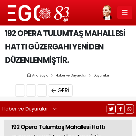
192 OPERA TULUMTAŞ MAHALLESI
HATTI GÜZERGAHI YENIDEN
DÜZENLENMIŞTIR.
Ana Sayfa
Haber ve Duyurular
Duyurular
GERI
Haber ve Duyurular
192 Opera Tulumtaş Mahallesi Hattı