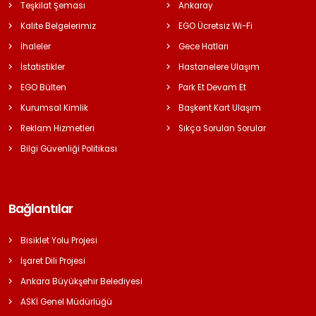
Teşkilat Şeması
Ankaray
Kalite Belgelerimiz
EGO Ücretsiz Wi-Fi
İhaleler
Gece Hatları
İstatistikler
Hastanelere Ulaşım
EGO Bülten
Park Et Devam Et
Kurumsal Kimlik
Başkent Kart Ulaşım
Reklam Hizmetleri
Sıkça Sorulan Sorular
Bilgi Güvenliği Politikası
Bağlantılar
Bisiklet Yolu Projesi
İşaret Dili Projesi
Ankara Büyükşehir Belediyesi
ASKİ Genel Müdürlüğü