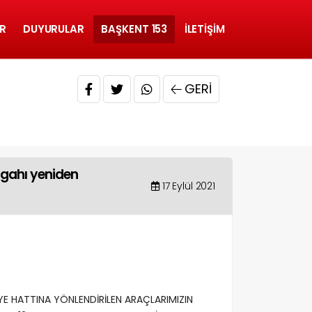
R
DUYURULAR
BAŞKENT 153
İLETIŞIM
GERI
rgahı yeniden
17 Eylül 2021
YE HATTINA YÖNLENDİRİLEN ARAÇLARIMIZIN