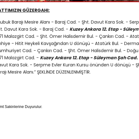
ATTIMIZIN GÜZERGAHI:
ubuk Barajı Mesire Alanı - Baraj Cad. - Şht. Davut Kara Sok. - S
t. Davut Kara Sok. - Baraj Cad. -
Kuzey Ankara 12. Etap - Süleym
71 Malazgirt Cad. - Şht. Ömer Halisdemir Bul. - Çankırı Cad. - Atat
hhiye - Hitit Heykeli Kavşağından U dönüşü - Atatürk Bul. - Derma
mhuriyet Cad. - Çankırı Cad. - Şht. Ömer Halisdemir Bul. - Doğu 
71 Malazgirt Cad. -
Kuzey Ankara 12. Etap - Süleyman Şah Cad. 
vut Kara Sok. - Serpme Evler Kuran Kursu önünden U dönüşü - Şh
rajı Mesire Alanı.” ŞEKLİNDE DÜZENLENMİŞTİR.
mt Sakinlerine Duyurulur.