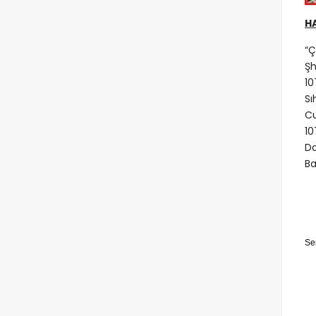
H
“Ç
Şh
10
Sı
Cu
10
Da
Ba
Se