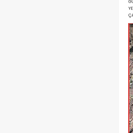
GÜ
YE
ÇA