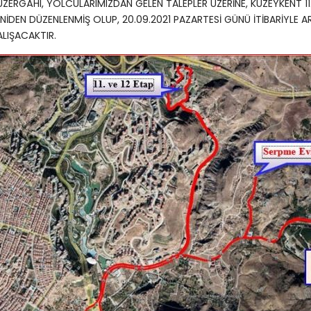
ZERGÂHI, YOLCULARIMIZDAN GELEN TALEPLER ÜZERİNE, KUZEYKENT 11.
NİDEN DÜZENLENMİŞ OLUP, 20.09.2021 PAZARTESİ GÜNÜ İTİBARİYLE
LIŞACAKTIR.