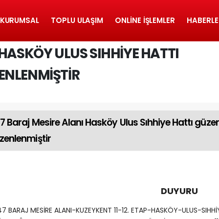
KURUMSAL
TOPLU ULAŞIM
ONLINE İŞLEMLER
HABERLE
 HASKÖY ULUS SIHHIYE HATTI
ENLENMIŞTIR
7 Baraj Mesire Alanı Hasköy Ulus Sıhhiye Hattı güze
zenlenmiştir
DUYURU
7 BARAJ MESİRE ALANI-KUZEYKENT 11-12. ETAP-HASKÖY-ULUS-SIHHİ