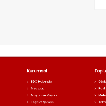
Kurumsal
Toplu
EGO Hakkında
Otob
Mevzuat
Raylı
Misyon ve Vizyon
Metr
Teşkilat Şeması
Anka