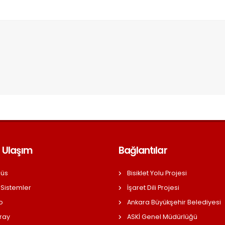
 Ulaşım
Bağlantılar
üs
Bisiklet Yolu Projesi
 Sistemler
İşaret Dili Projesi
o
Ankara Büyükşehir Belediyesi
ray
ASKİ Genel Müdürlüğü