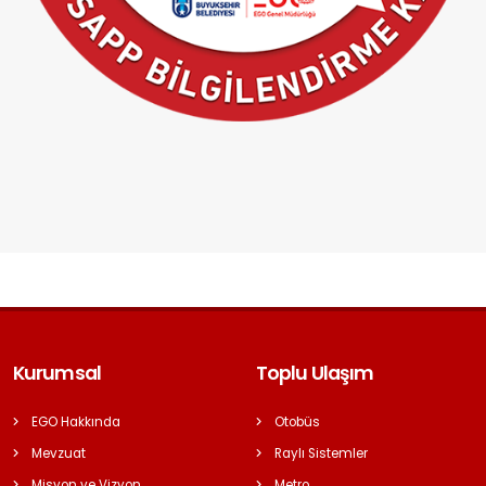
Kurumsal
Toplu Ulaşım
EGO Hakkında
Otobüs
Mevzuat
Raylı Sistemler
Misyon ve Vizyon
Metro