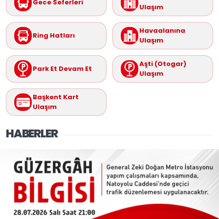
Gece Seferleri
Ulaşım
Havaalanına
Ring Hatları
Ulaşım
Aşti (Otogar)
Park Et Devam Et
Ulaşım
Başkent Kart
Ulaşım
HABERLER