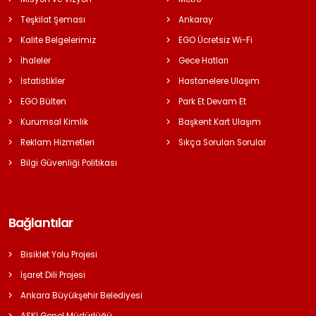
Teşkilat Şeması
Ankaray
Kalite Belgelerimiz
EGO Ücretsiz Wi-Fi
İhaleler
Gece Hatları
İstatistikler
Hastanelere Ulaşım
EGO Bülten
Park Et Devam Et
Kurumsal Kimlik
Başkent Kart Ulaşım
Reklam Hizmetleri
Sıkça Sorulan Sorular
Bilgi Güvenliği Politikası
Bağlantılar
Bisiklet Yolu Projesi
İşaret Dili Projesi
Ankara Büyükşehir Belediyesi