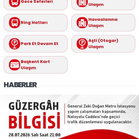
Gece Seferleri
Ulaşım
Havaalanına
Ring Hatları
Ulaşım
Aşti (Otogar)
Park Et Devam Et
Ulaşım
Başkent Kart
Ulaşım
HABERLER