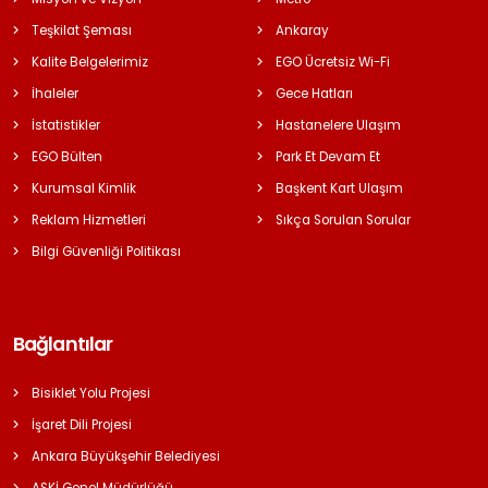
Teşkilat Şeması
Ankaray
Kalite Belgelerimiz
EGO Ücretsiz Wi-Fi
İhaleler
Gece Hatları
İstatistikler
Hastanelere Ulaşım
EGO Bülten
Park Et Devam Et
Kurumsal Kimlik
Başkent Kart Ulaşım
Reklam Hizmetleri
Sıkça Sorulan Sorular
Bilgi Güvenliği Politikası
Bağlantılar
Bisiklet Yolu Projesi
İşaret Dili Projesi
Ankara Büyükşehir Belediyesi