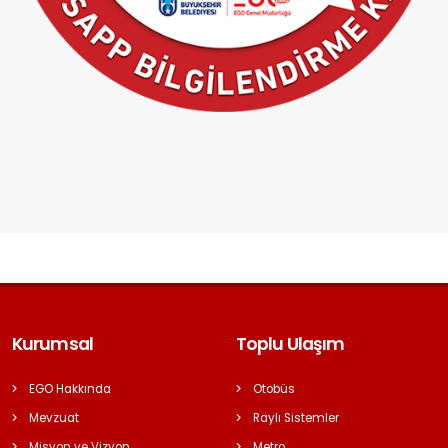
Kurumsal
Toplu Ulaşım
EGO Hakkında
Otobüs
Mevzuat
Raylı Sistemler
Misyon ve Vizyon
Metro