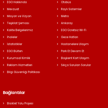
EGO Hakkında
Otobüs
Mevzuat
Raylı Sistemler
Misyon ve Vizyon
Metro
Teşkilat Şeması
Ankaray
Kalite Belgelerimiz
EGO Ücretsiz Wi-Fi
İhaleler
Gece Hatları
İstatistikler
Hastanelere Ulaşım
EGO Bülten
Park Et Devam Et
Kurumsal Kimlik
Başkent Kart Ulaşım
Reklam Hizmetleri
Sıkça Sorulan Sorular
Bilgi Güvenliği Politikası
Bağlantılar
Bisiklet Yolu Projesi