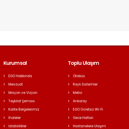
Kurumsal
Toplu Ulaşım
EGO Hakkında
Otobüs
Mevzuat
Raylı Sistemler
Misyon ve Vizyon
Metro
Teşkilat Şeması
Ankaray
Kalite Belgelerimiz
EGO Ücretsiz Wi-Fi
İhaleler
Gece Hatları
İstatistikler
Hastanelere Ulaşım