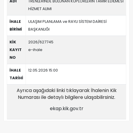
ADI
TRENLERİNDE BULUNAN KUPLÖRLERİN TAMİR EDİLMESİ
HİZMET ALIMI
İHALE
ULAŞIM PLANLAMA ve RAYLI SİSTEM DAİRESİ
BİRİMİ
BAŞKANLIĞI
KİK
2026/627745
KAYIT
e-ihale
NO
İHALE
12.05.2026 15:00
TARİHİ
Ayrıca aşağıdaki linki tıklayarak İhalenin Kik
Numarası ile detaylı bilgilere ulaşabilirsiniz.
ekap.kik.gov.tr